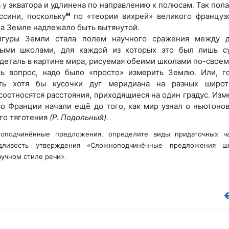
у экватора и удлинена по направлению к полюсам
.
Так пола
м
ссини, поскольку
по «теории вихрей» великого француз
та Земле надлежало быть вытянутой
.
игуры Земли стала полем научного сражения между д
ыми школами, для каждой из которых это был лишь с
 деталь в картине мира, рисуемая обеими школами по-своем
ь вопрос, надо было «просто» измерить Землю
.
Или, г
ить хотя бы кусочки дуг меридиана на разных широт
 соотносятся расстояния, приходящиеся на один градус
.
Изме
во Франции начали ещё до того, как мир узнал о ньютоно
го тяготения
(Р
.
Подольный)
.
подчинённые предложения, определите виды придаточных ч
дливость утверждения «Сложноподчинённые предложения ш
аучном стиле речи»
.