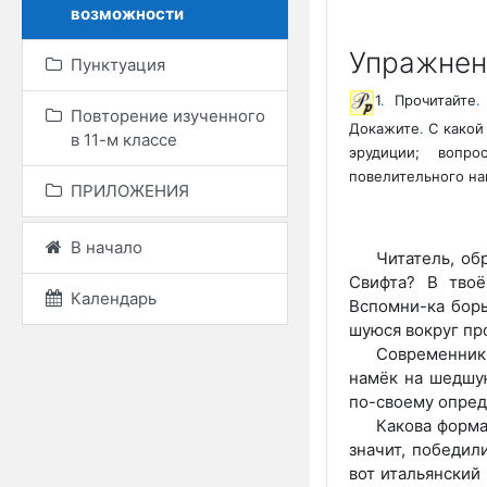
возможности
Упражнен
Пунктуация
1
.
Прочитайте
.
Повторение изученного
Докажите
.
С какой 
в 11-м классе
эрудиции; вопр
повелительного на
ПРИЛОЖЕНИЯ
В начало
Читатель, об
Свифта? В тво
Календарь
Вспомни-ка борь
шуюся вокруг пр
Современник
намёк на шедшу
по-своему опред
Какова форма
значит, победил
вот итальянский