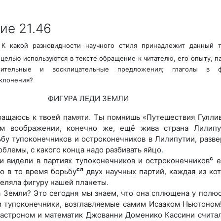
ие 21.46
К какой разновидности научного стиля принадлежит данный т
целью используются в тексте обращение к читателю, его опыту, п
осительные и восклицательные предложения; глаголы в 
клонения?
ФИГУРА ЛЕДИ ЗЕМЛИ
ращаюсь к твоей памяти
.
Ты помнишь «Путешествия Гулли
ём воображении, конечно же, ещё жива страна Лилипу
бу тупоконечников и остроконечников в Лилипутии, разве
облемы, с какого конца надо разбивать яйцо
.
с
и видели в партиях тупоконечников и остроконечников
е
сл
ю в то время борьбу
двух научных партий, каждая из ко
еляла фигуру нашей планеты
.
 Земли? Это сегодня мы знаем, что она сплющена у полюс
и тупоконечники, возглавляемые самим Исааком Ньютоном!
 астроном и математик Джованни Доменико Кассини считал