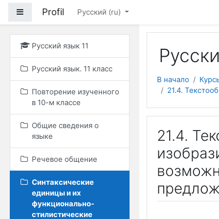
Перейти к основному
Profil
Боковая панель
Русский ‎(ru)‎
Русский язык 11
Русски
Русский язык. 11 класс
В начало
Курс
21.4. Тексто
Повторение изученного
в 10-м классе
Общие сведения о
21.4. Т
языке
изобраз
Речевое общение
возможн
Синтаксические
предлож
единицы и их
функционально-
стилистические