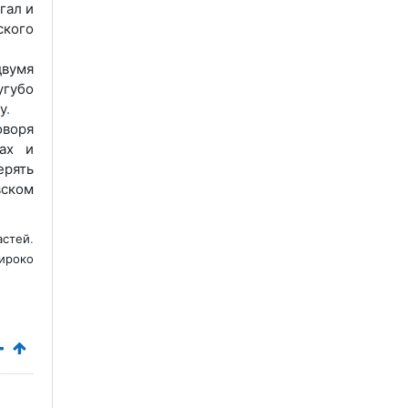
гал и
ского
вумя
угубо
у
.
оворя
ах и
рять
вском
астей
.
ироко