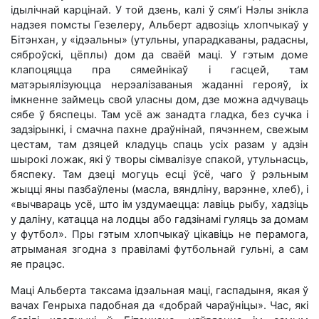
ідылічнай карцінай. У той дзень, калі ў сям’і Нэлы знікла
надзея помсты Гезелеру, Альберт адвозіць хлопчыкаў у
Бітэнхан, у «ідэальны» (утульны, упарадкаваны, радасны,
сяброўскі, цёплы) дом да сваёй маці. У гэтым доме
клапоцяцца пра сямейнікаў і гасцей, там
матэрыялізуюцца нерэалізаваныя жаданні герояў, іх
імкненне займець свой уласны дом, дзе можна адчуваць
сябе ў бяспецы. Там усё аж занадта гладка, без сучка і
задзірынкі, і смачна пахне драўнінай, пячэннем, свежым
цестам, там дзяцей кладуць спаць усіх разам у адзін
шырокі ложак, які ў творы сімвалізуе спакой, утульнасць,
бяспеку. Там дзеці могуць есці ўсё, чаго ў рэльным
жыцці яны пазбаўлены (масла, вяндліну, варэнне, хлеб), і
«вычвараць усё, што ім уздумаецца: лавіць рыбу, хадзіць
у даліну, катацца на лодцы або гадзінамі гуляць за домам
у футбол». Пры гэтым хлопчыкаў цікавіць не перамога,
атрыманая згодна з правіламі футбольнай гульні, а сам
яе працэс.
Маці Альберта таксама ідэальная маці, гаспадыня, якая ў
вачах Генрыха падобная да «добрай чараўніцы». Час, які