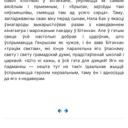
бавілі хлопчыкі ў Бітэнхане, уяўляецца ім самым
вясёлым і прыемным, і «Брылах, заўсёды такі
няўсмешлівы, смяецца там ад усяго сэрца». Таму,
загладжваючы сваю віну перад сынам, Нэла Бах у якасці
ўзнагароды выкарыстоўвае разам з наведваннем
кінатэатра і марожаным паездку ў Бітэнхан. Але ў гэтым
свеце ўсё настолькі добрае і цудоўнае, што
ўспрымаецца Генрыхам як чужое, і ён заве Бітэнхан
«трэцім светам», які існуе паралельна яго ўласнаму
свету і свету грамадскай думкі, прадстаўленай школай і
царквой. «Што ні кажы, а ўсё гэта для дзяцей! Яго не
падманеш — нешта тут не так!» Ідэальнае жыццё
ўспрымаецца героем нерэальным, таму ён і адносіцца
да яго з недаверам.