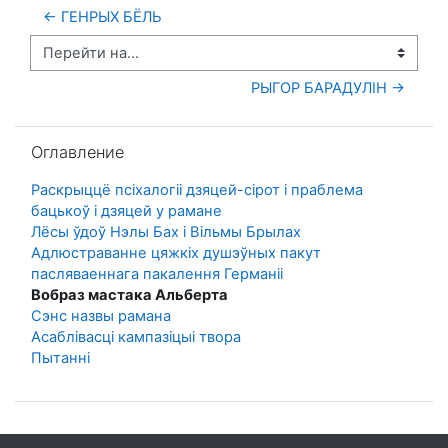
← ГЕНРЫХ БЁЛЬ
Перейти на...
РЫГОР БАРАДУЛІН →
Пропустить Оглавление
Оглавление
Раскрыццё псіхалогіі дзяцей-сірот і праблема
бацькоў і дзяцей у рамане
Лёсы ўдоў Нэлы Бах і Вільмы Брылах
Адлюстраванне цяжкіх душэўных пакут
пасляваеннага пакалення Германіі
Вобраз мастака Альберта
Сэнс назвы рамана
Асаблівасці кампазіцыі твора
Пытаннi