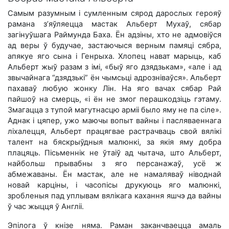
Самым разумным і сумленным сярод дарослых герояў
рамана з’яўляецца мастак Альберт Мухаў, сябар
загінуўшага Раймунда Баха. Ён адзіны, хто не адмовіўся
ад веры ў будучае, застаючыся верным памяці сябра,
апякуе яго сына і Генрыха. Хлопец нават марыць, каб
Альберт жыў разам з імі, «быў яго дзядзькам», «але і ад
звычайнага “дзядзькі” ён чымсьці адрозніваўся». Альберт
пахаваў любую жонку Лін. На яго вачах сябар Рай
пайшоў на смерць, «і ён не змог перашкодзіць гэтаму.
Змагацца з тупой магутнасцю арміі было яму не па сіле».
Аднак і цяпер, ужо маючы вопыт вайны і пасляваеннага
ліхалецця, Альберт працягвае растрачваць свой вялікі
талент на бяскрыўдныя малюнкі, за якія яму добра
плацяць. Пісьменнік не ўтаіў ад чытача, што Альберт,
найбольш прывабны з яго персанажаў, усё ж
абмежаваны. Ён мастак, але не намаляваў ніводнай
новай карціны, і часопісы друкуюць яго малюнкі,
зробленыя пад уплывам вялікага кахання яшчэ да вайны
ў час жыцця ў Англіі.
Эпілога ў кнізе няма. Раман заканчваецца амаль