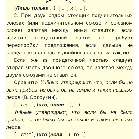
(
Лишь только
.
.
.
), [
.
.
.
]
и
[
.
.
.
]
.
2
.
При двух рядом стоящих подчинительных
союзах (или подчинительном союзе и союзном
слове) запятая между ними ставится, если
изъятие придаточной части не требует
перестройки предложения, если дальше не
следует вторая часть двойного союза
то, так, но
.
Если же за придаточной частью следует
вторая часть двойного союза, то запятая между
двумя союзами не ставится
.
Сравните:
Учёные утверждают, что, если бы не
было грибов, не было бы на земле и таких пышных
лесов
(В
.
Солоухин)
.
[
.
.
.
глаг
.
], (
что
,
(
если
.
.
.
),
.
.
.
)
.
Учёные утверждают, что если бы не было
грибов, то не было бы на земле и таких пышных
лесов
.
[
.
.
.
глаг
.
], (
что
(
если
.
.
.
),
то
.
.
.
)
.