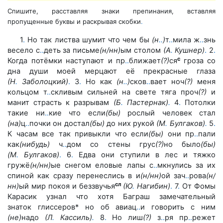
Спишите, расставляя знаки препинания, вставляя
пропущенные буквы
и раскрывая скобки
.
1
.
Но так листва шумит что чем бы
(н
.
.
)
т
.
.
мила ж
.
.
знь
весело
с
.
.
деть за письме
(н/нн)
ым столом
(А
.
Кушнер)
.
2
.
с
Когда потёмки
наступают и пр
.
.
ближает
(?)
ся
гроза со
дна души моей мерцают её
прекрасные глаза
(Н
.
Заболоцкий)
.
3
.
Но как
(н
.
.
)
сков
.
.
вает ноч
(?)
меня
кольцом т
.
.
скливым сильней на свете тяга проч
(?)
и
манит
страсть к разрывам
(Б
.
Пастернак)
.
4
.
Потолки
такие ни
.
.
кие что
если
(бы)
рослый человек стал
(на)
ц
.
.
почки он достал
(бы)
до них
рукой
(М
.
Булгаков)
.
5
.
К часам все так привыкли что если
(бы)
они
пр
.
.
пали
как
(нибудь)
ч
.
.
дом со стены грус
(?)
но было
(бы)
(М
.
Бул
гаков)
.
6
.
Едва они ступили в лес и тяжко
гружё
(н/нн)
ые снегом
еловые лапы с
.
.
мкнулись за их
спиной как сразу перенеслись в
и
(н/нн)
ой зач
.
.
рова
(н/
сл
нн)
ый мир покоя и беззвучья
(Ю
.
Нагибин)
.
7
.
От Фомы
Карасик узнал что хотя Баграш замечательный
знаток
глиссеров* но об авиац
.
.
и говорить с ним
(не)
надо
(Л
.
Кассиль)
.
8
.
Но лиш
(?)
з
.
.
ря пр
.
.
режет