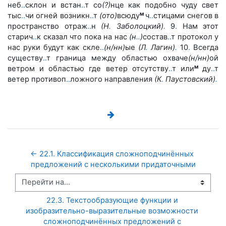
неб
.
.
склон и встан
.
.
т со
(?)
нце как по
добно чуду свет
м
тыс
.
.
чи огней возникн
.
.
т
(ото)
всюду
ч
.
.
стицами
снегов в
пространство отраж
.
.
н
(Н
.
Заболоцкий)
.
9
.
Нам этот
ста
рич
.
.
к сказал что пока на нас
(н
.
.
)
состав
.
.
т протокол у
нас руки
будут как скле
.
.
(н/нн)
ые
(Л
.
Лагин)
.
10
.
Всегда
существу
.
.
т граница
между областью охваче
(н/нн)
ой
м
ветром и областью где ветер отсут
ству
.
.
т или
ду
.
.
т
ветер противоп
.
.
ложного направления
(К
.
Паус­
товский)
.
← 22.1. Классификация сложноподчинённых 
предложений с несколькими придаточными
Перейти на...
22.3. Текстообразующие функции и 
изобразительно-выразительные возможности 
сложноподчинённых предложений с 