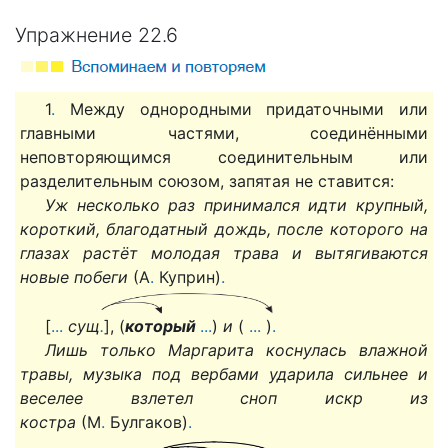
Упражнение 22.6
1
.
Между однородными придаточными или
главными частями, соединёнными
неповторяющимся соединительным или
разделительным союзом, запятая не ставится:
Уж несколько раз принимался идти крупный,
короткий, благодатный дождь, после которого на
глазах растёт молодая трава и вытягиваются
новые побеги
(А
.
Куприн)
.
[
.
.
.
сущ
.
], (
который
.
.
.
)
и
(
.
.
.
)
.
Лишь только Маргарита коснулась влажной
травы, музыка под вербами ударила сильнее и
веселее взлетел сноп искр из
костра
(М
.
Булгаков)
.