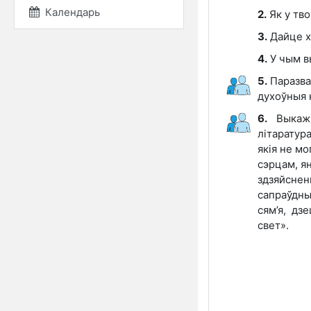
Календарь
2.
Як у тв
3.
Дайце х
4.
У чым в
5.
Паразва
духоўныя
6.
Выкажы
літаратур
якія не м
сэрцам, я
здзяйсне
сапраўдны
сям’я, дз
свет».