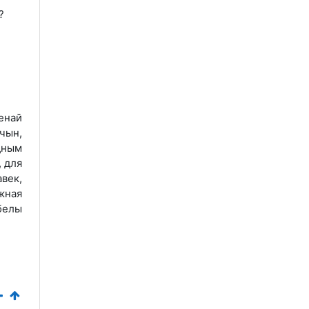
?
енай
чын,
адным
, для
век,
жная
белы