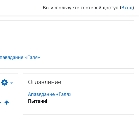
Вы используете гостевой доступ (
Вход
)
павяданне «Галя»
Пропустить Оглавление
Оглавление
Апавяданне «Галя»
Пытаннi