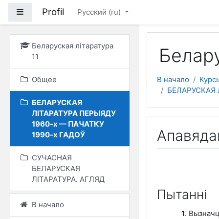
Перейти к основному
Profil
Боковая панель
Русский ‎(ru)‎
Беларуская літаратура
Белару
11
Общее
В начало
Курс
БЕЛАРУСКАЯ 
БЕЛАРУСКАЯ
ЛІТАРАТУРА ПЕРЫЯДУ
1960-х — ПАЧАТКУ
Апавяда
1990-х ГАДОЎ
СУЧАСНАЯ
БЕЛАРУСКАЯ
ЛІТАРАТУРА. АГЛЯД
Пытаннi
В начало
1
. Вызнач