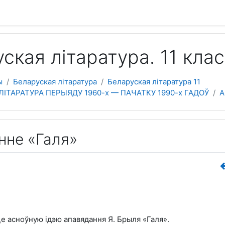
 содержанию
ская літаратура. 11 клас
ы
Беларуская літаратура
Беларуская літаратура 11
ЛІТАРАТУРА ПЕРЫЯДУ 1960-х — ПАЧАТКУ 1990-х ГАДОЎ
А
нне «Галя»
це асноўную ідэю апавядання Я. Брыля «Галя».