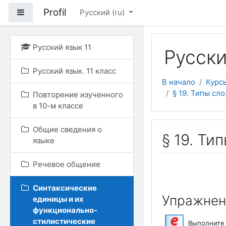
Перейти к основному
Profil
Боковая панель
Русский ‎(ru)‎
Русский язык 11
Русски
Русский язык. 11 класс
В начало
Курс
§ 19. Типы с
Повторение изученного
в 10-м классе
Общие сведения о
§ 19. Т
языке
Речевое общение
Синтаксические
Упражнен
единицы и их
функционально-
стилистические
Выполните