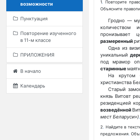
1
.
Повторите прав
возможности
Объясните правоп
Пунктуация
Гродно — му
количеством и
Повторение изученного
пронизывает 
в 11-м классе
размеренный
ри
Одна из виз
уникальный
дер
ПРИЛОЖЕНИЯ
под мрамор оп
старинные
маят
В начало
На крутом 
христианства Бе
Календарь
Старый замо
князь Витовт ре
резиденцией ко
возведённой
Вит
мест Беларуси»)
.
2
.
Найдите в текс
предложения
.
Объя