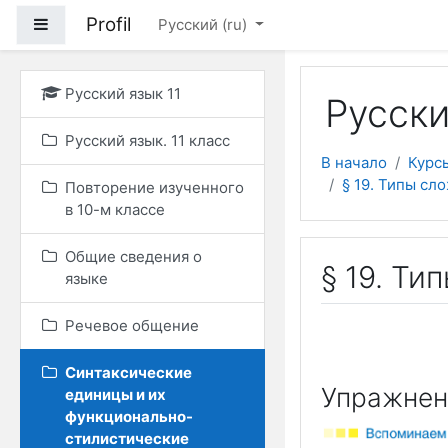
Перейти к основному
Profil
Боковая панель
Русский ‎(ru)‎
Русский язык 11
Русски
Русский язык. 11 класс
В начало
Курс
§ 19. Типы с
Повторение изученного
в 10-м классе
Общие сведения о
§ 19. Т
языке
Речевое общение
Синтаксические
Упражнени
единицы и их
функционально-
стилистические