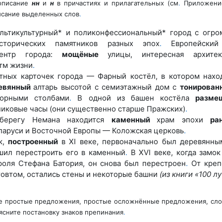
описание
нн
и
н
в причастиях и прилагательных (см
.
Приложени
исание выделенных слов
.
льтикультурный* и поликонфессиональный* город
с огр
сторических памятников разных эпох
.
Европейский
центр города:
мощёные
улицы, инте
ресная архитек
тм жизни
.
итных карточек города — Фарный костёл, в котором
нахо
евянный
алтарь высотой с семиэтажный
дом с
тонирован
орными столбами
.
В одной из
башен костёла
разме
никовые часы (они суще
ственно старше Пражских)
.
берегу Немана находится
каменный
храм эпохи
ра
ларуси и Восточной Европы — Коложская
церковь
.
к,
построенный
в XI веке, первоначально был дере
вянны
шил перестроить его в каменный
.
В XVI ве
ке, когда замок
роля Стефана Батория, он снова
был перестроен
.
От креп
овтом, остались стены
и некоторые башни
(из книги «100 л
те простые предложения, простые осложнённые предложения, сл
сните постановку знаков препинания
.