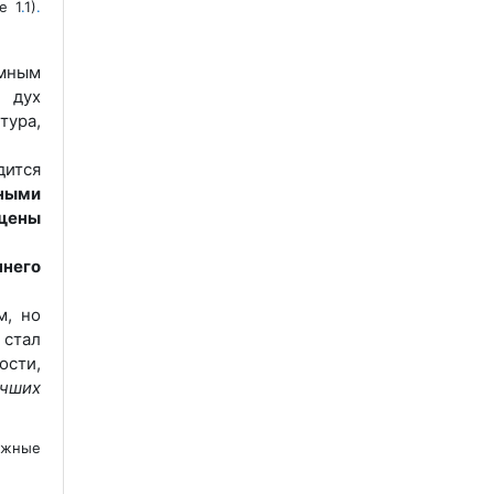
е 1
.
1)
.
омным
 дух
тура,
дится
ными
щены
ннего
м, но
 стал
ости,
учших
ожные