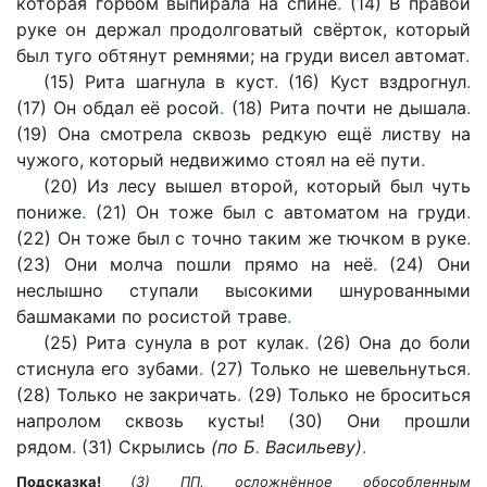
которая горбом выпирала на спине
.
(14) В правой
руке он держал продолговатый свёрток, который
был туго обтянут ремнями; на груди висел автомат
.
(15) Рита шагнула в куст
.
(16) Куст вздрогнул
.
(17) Он обдал её росой
.
(18) Рита почти не дышала
.
(19) Она смотрела сквозь редкую ещё листву на
чужого, который недвижимо стоял на её пути
.
(20) Из лесу вышел второй, который был чуть
пониже
.
(21) Он тоже был с автоматом на груди
.
(22) Он тоже был с точно таким же тючком в руке
.
(23) Они молча пошли прямо на неё
.
(24) Они
неслышно ступали высокими шнурованными
башмаками по росистой траве
.
(25) Рита сунула в рот кулак
.
(26) Она до боли
стиснула его зубами
.
(27) Только не шевельнуться
.
(28) Только не закричать
.
(29) Только не броситься
напролом сквозь кусты! (30) Они прошли
рядом
.
(31) Скрылись
(по Б
.
Васильеву)
.
Подсказка!
(3) ПП, осложнённое обособленным