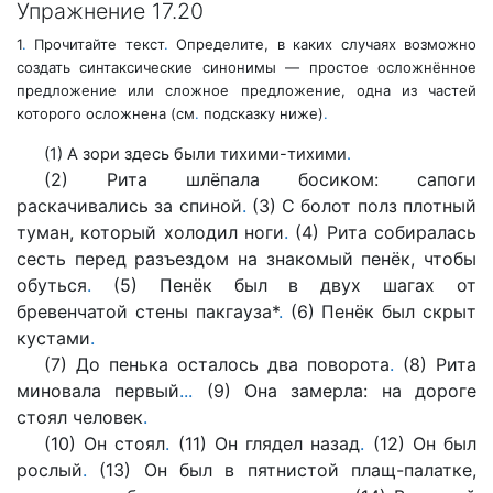
Упражнение 17.20
1
.
Прочитайте текст
.
Определите, в каких случаях возможно
создать синтаксические синонимы —
простое осложнённое
предложение
или сложное предложение, одна из частей
которого осложнена (см
.
подсказку ниже)
.
(1) А зори здесь были тихими-тихими
.
(2) Рита шлёпала босиком: сапоги
раскачивались за спиной
.
(3) С болот полз плотный
туман, который холодил ноги
.
(4) Рита собиралась
сесть перед разъездом на знакомый пенёк, чтобы
обуться
.
(5) Пенёк был в двух шагах от
бревенчатой стены пакгауза
*
.
(6) Пенёк был скрыт
кустами
.
(7) До пенька осталось два поворота
.
(8) Рита
миновала первый
.
.
.
(9) Она замерла: на дороге
стоял человек
.
(10) Он стоял
.
(11) Он глядел назад
.
(12) Он был
рослый
.
(13) Он был в пятнистой плащ-палатке,