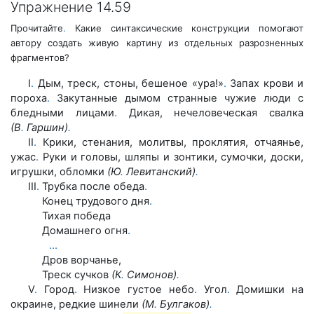
Упражнение 14.59
Прочитайте
.
Какие синтаксические конструкции помогают
автору создать живую картину из отдельных разрозненных
фрагментов?
I
.
Дым, треск, стоны, бешеное «ура!»
.
Запах крови и
пороха
.
Закутанные дымом странные чужие люди с
бледными лицами
.
Дикая, нечеловеческая свалка
(В
.
Гаршин)
.
II
.
Крики, стенания, молитвы, проклятия, отчаянье,
ужас
.
Руки и головы, шляпы и зонтики, сумочки, доски,
игрушки, обломки
(Ю
.
Левитанский)
.
III
.
Трубка после обеда
.
Конец трудового дня
.
Тихая победа
Домашнего огня
.
.
.
.
Дров ворчанье,
Треск сучков
(К
.
Симонов)
.
V
.
Город
.
Низкое густое небо
.
Угол
.
Домишки на
окраине, редкие шинели
(М
.
Булгаков)
.