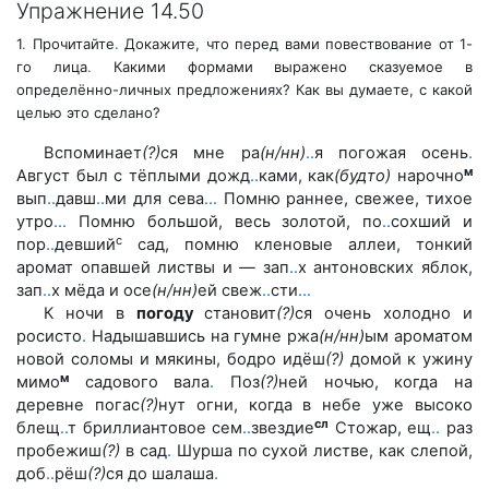
Упражнение 14.50
1
.
Прочитайте
.
Докажите, что перед вами повествование от 1-
го лица
.
Какими формами выражено сказуемое в
определённо-личных предложениях? Как вы думаете, с какой
целью это сделано?
Вспоминает
(?)
ся мне ра
(н/нн)
.
.
я погожая осень
.
м
Август был с тёплыми дожд
.
.
ками, как
(будто)
нарочно
вып
.
.
давш
.
.
ми для сева
.
.
.
Помню раннее, свежее, тихое
утро
.
.
.
Помню большой, весь золотой, по
.
.
сохший и
с
пор
.
.
девший
сад, помню кленовые аллеи, тонкий
аромат опавшей листвы и
—
зап
.
.
х антоновских яблок,
зап
.
.
х мёда и осе
(н/нн)
ей свеж
.
.
сти
.
.
.
К ночи в
погоду
становит
(?)
ся очень холодно и
росисто
.
Надышавшись на гумне ржа
(н/нн)
ым ароматом
новой соломы и мякины, бодро идёш
(?)
домой к ужину
м
мимо
садового вала
.
Поз
(?)
ней ночью, когда на
деревне погас
(?)
нут огни, когда в небе уже высоко
сл
блещ
.
.
т бриллиантовое сем
.
.
звездие
Стожар, ещ
.
.
раз
пробежиш
(?)
в сад
.
Шурша по сухой листве, как слепой,
доб
.
.
рёш
(?)
ся до шалаша
.