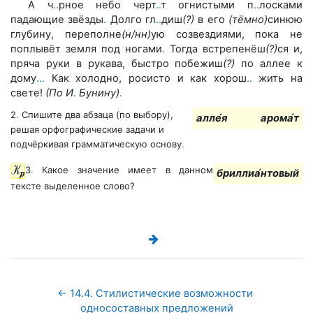
А ч
.
.
рное небо черт
.
.
т огнистыми п
.
.
лосками
падающие звёзды
.
Долго гл
.
.
диш
(?)
в его
(тёмно)
синюю
глубину, переполне
(н/нн)
ую созвездиями, пока не
поплывёт земля под ногами
.
Тогда встрепенёш
(?)
ся и,
пряча руки в рукава, быстро побежиш
(?)
по аллее к
дому
.
.
.
Как холодно, росисто и как хорош
.
.
жить на
свете!
(По И
.
Бунину)
.
2
.
Спишите два абзаца (по выбору),
алле́я
арома́т
решая орфографические задачи и
подчёркивая грамматическую основу
.
3
.
Какое значение имеет в данном
бриллиа́нтовый
тексте выделенное слово?
← 14.4. Стилистические возможности 
односоставных предложений