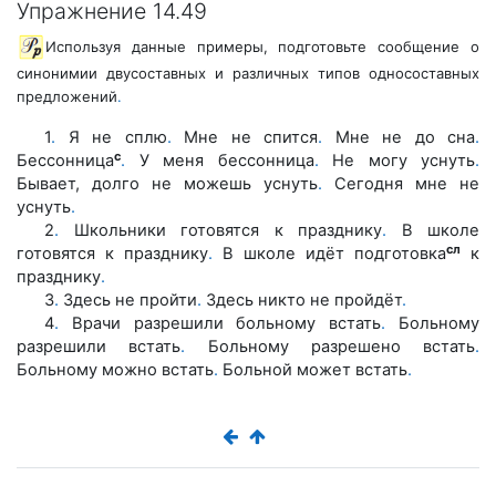
Упражнение 14.49
Используя данные примеры, подготовьте сообщение о
синонимии двусоставных и различных типов односоставных
предложений
.
1
.
Я не сплю
.
Мне не спится
.
Мне не до сна
.
с
Бессонница
.
У меня бессонница
.
Не могу уснуть
.
Бывает, долго не можешь уснуть
.
Сегодня мне не
уснуть
.
2
.
Школьники готовятся к празднику
.
В школе
сл
готовятся к празднику
.
В школе идёт подготовка
к
празднику
.
3
.
Здесь не пройти
.
Здесь никто не пройдёт
.
4
.
Врачи разрешили больному встать
.
Больному
разрешили встать
.
Больному разрешено встать
.
Больному можно встать
.
Больной может встать
.