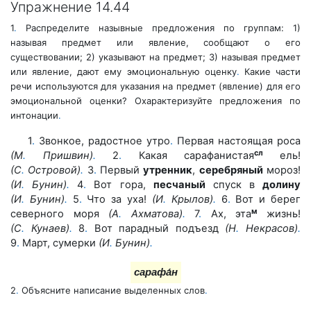
Упражнение 14.44
1
.
Распределите назывные предложения по группам: 1)
называя предмет или явление, сообщают о его
существовании; 2) указывают на предмет; 3) называя предмет
или явление, дают ему эмоциональную оценку
.
Какие части
речи используются для указания на предмет (явление) для его
эмоциональной оценки? Охарактеризуйте предложения по
интонации
.
1
.
Звонкое, радостное утро
.
Первая настоящая роса
сл
(М
.
Пришвин)
.
2
.
Какая сарафанистая
ель!
(С
.
Островой)
.
3
.
Первый
утренник
,
серебряный
мороз!
(И
.
Бунин)
.
4
.
Вот гора,
песчаный
спуск в
долину
(И
.
Бунин)
.
5
.
Что за уха!
(И
.
Крылов)
.
6
.
Вот и берег
м
северного моря
(А
.
Ахматова)
.
7
.
Ах, эта
жизнь!
(С
.
Кунаев)
.
8
.
Вот парадный подъезд
(Н
.
Некрасов)
.
9
.
Март, сумерки
(И
.
Бунин)
.
сарафа́н
2
.
Объясните написание выделенных слов
.