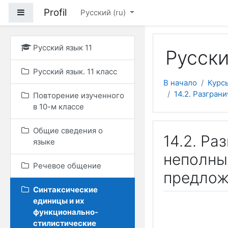
Перейти к основному
Profil
Боковая панель
Русский ‎(ru)‎
Русский язык 11
Русски
Русский язык. 11 класс
В начало
Курс
14.2. Разгра
Повторение изученного
в 10-м классе
Общие сведения о
14.2. Ра
языке
неполны
Речевое общение
предлож
Синтаксические
единицы и их
функционально-
стилистические