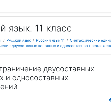
 содержанию
й язык. 11 класс
ы
Русский язык
Русский язык 11
Синтаксические един
ничение двусоставных неполных и односоставных предложен
зграничение двусоставных
х и односоставных
ений