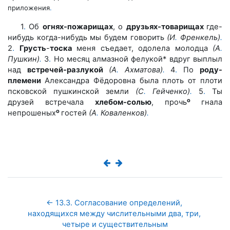
приложения
.
1
.
Об
огнях-пожарищах
, о
друзьях-товарищах
где-
нибудь ког
да-нибудь мы будем говорить
(И
.
Френкель)
.
2
.
Грусть
-
тоска
меня
съедает, одолела молодца
(А
.
Пушкин)
.
3
.
Но месяц алмазной фелу
кой* вдруг выплыл
над
встречей-разлукой
(А
.
Ахматова)
.
4
.
По
роду-
племени
Александра Фёдоровна была плоть от плоти
псковской
пушкинской земли
(С
.
Гейченко)
.
5
.
Ты
о
друзей встречала
хлебом-со
лью
, прочь
гнала
о
непрошеных
гостей
(А
.
Коваленков)
.
← 13.3. Согласование определений, 
находящихся между числительными два, три, 
четыре и существительным