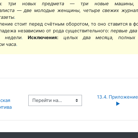
да:
три нов
ых
предмета
—
три нов
ые
машины,
алиста — две
молод
ые
женщины, четыре свеж
их
журна
газеты
.
ление стоит перед счётным оборотом, то оно ставится в ф
падежа независимо от рода существительного:
первые два 
и недели
.
Исключения:
целых
два месяца,
полны
ри часа
.
13.4. Приложение 
Перейти на...
ская 
▶︎
итива