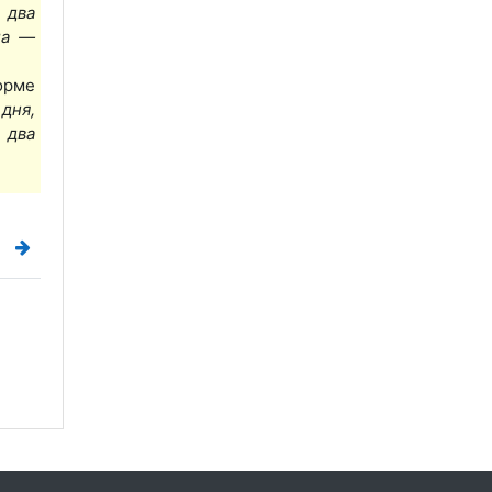
 два
ла —
орме
дня,
х
два