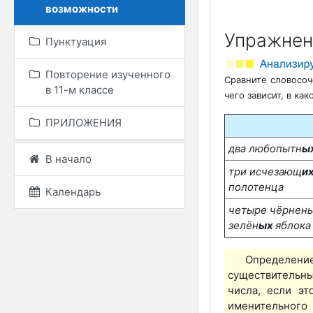
возможности
Упражнен
Пунктуация
Повторение изученного
Сравните словосоч
в 11-м классе
чего зависит, в к
ПРИЛОЖЕНИЯ
два любопытн
ы
В начало
три исчезающ
и
полотенца
Календарь
четыре чёрнень
зелён
ых
яблока
Определени
существительн
числа, если э
именительного