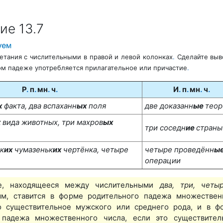
ие 13.7
етания с числительными в правой и левой колонках
.
Сделайте выв
аком падеже употребляется прилагательное или причастие
.
Р
.
п
.
мн
.
ч
.
И
.
п
.
мн
.
ч
.
х
факта, два вспахан
н
ых
поля
две доказанн
ые
тео
х
вида животных, три
махров
ых
три соседн
ие
страны
к
их
чумазеньк
их
чер­
тёнка, четыре
четыре проведённ
ы
операции
е, находящееся между числительными
два, три,
чет
ым, ставится в форме родительного падежа множествен
то существительное мужского или среднего рода, и в ф
 падежа множественного числа, если это существител