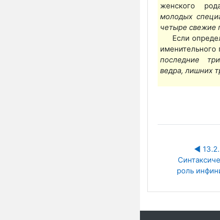
женского ро
молод
ых
специ
четыре свеж
ие
Если опреде
именительного 
последние тр
ведра,
лишних
т
◀︎ 13.2. 
Синтаксиче
роль инфин