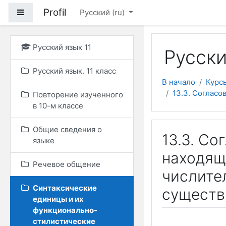
Перейти к основному
Profil
Боковая панель
Русский ‎(ru)‎
Русский язык 11
Русски
Русский язык. 11 класс
В начало
Курс
13.3. Соглас
Повторение изученного
в 10-м классе
Общие сведения о
13.3. Со
языке
находящ
Речевое общение
числител
Синтаксические
существ
единицы и их
функционально-
стилистические