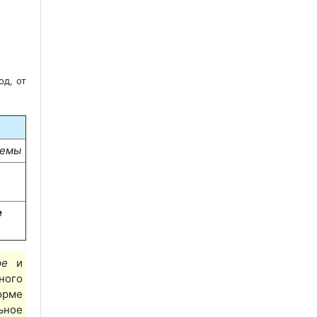
од, от
ремы
е
ыре
и
ного
орме
ьное