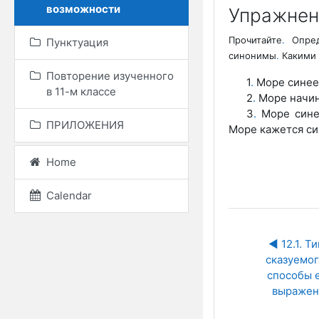
возможности
Упражнени
Прочитайте
.
Опред
Пунктуация
синонимы
.
Какими 
Повторение изученного
1
.
Море синее
в 11-м классе
2
.
Море начин
3
.
Море син
ПРИЛОЖЕНИЯ
Море кажется с
Home
Calendar
◀︎ 12.1. Ти
сказуемого
способы е
выражен