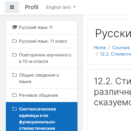
Skip to main content
Profil
Side panel
English ‎(en)‎
Русский язык 11
Русски
Русский язык. 11 класс
Home
Courses
12.2. Стилис
Повторение изученного
в 10-м классе
Общие сведения о
12.2. С
языке
различн
Речевое общение
сказуем
Синтаксические
единицы и их
функционально-
стилистические