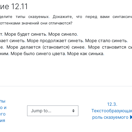
е 12.11
елите типы сказуемых
.
Докажите, что перед вами синтаксич
оттенками значений они отличаются?
т
.
Море будет синеть
.
Море синело
.
ает синеть
.
Море продолжает синеть
.
Море стало
синеть
.
ее
.
Море делается (становится) синее
.
Море становит
ся с
иним
.
Море было синего цвета
.
Море как
синька
.
пы 
12.3. 
 и 
Jump to...
Текстообразующая
го 
роль сказуемого ▶
ия