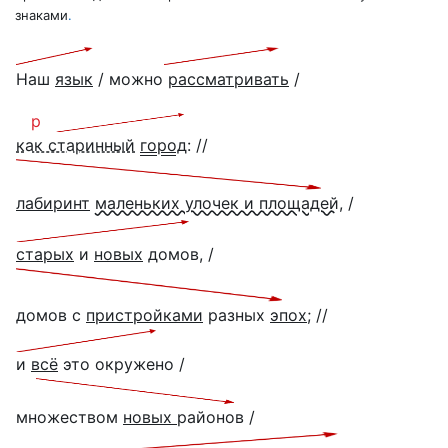
знаками
.
Наш
язык
/ можно
рассматривать
/
p
как старинный
город
: //
лабиринт
маленьких улочек и площадей
, /
старых
и
новых
домов, /
домов с
пристройками
разных
эпох
; //
и
всё
это окружено /
множеством
новых
районов /