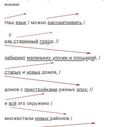
знаками
.
Наш
язык
/ можно
рассматривать
/
p
как старинный
город
: //
лабиринт
маленьких улочек и площадей
, /
старых
и
новых
домов, /
домов с
пристройками
разных
эпох
; //
и
всё
это окружено /
множеством
новых
районов /