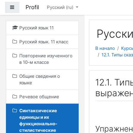
Перейти к основному
Profil
Боковая панель
Русский ‎(ru)‎
Русский язык 11
Русски
Русский язык. 11 класс
В начало
Курс
12.1. Типы ск
Повторение изученного
в 10-м классе
Общие сведения о
12.1. Ти
языке
выраже
Речевое общение
Синтаксические
единицы и их
функционально-
Упражнен
стилистические