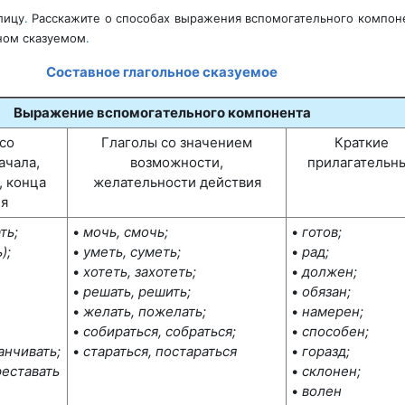
лицу
.
Расскажите о способах выражения вспомогательного компоне
ном сказуемом
.
Составное глагольное сказуемое
Выражение вспомогательного компонента
со
Глаголы со значением
Краткие
ачала,
возможности,
прилагательн
,
конца
желательности действия
я
ть;
•
мочь, смочь;
•
готов;
);
•
уметь, суметь;
•
рад;
•
хотеть, захотеть;
•
должен;
•
решать, решить;
•
обязан;
•
желать, пожелать;
•
намерен;
•
собираться, собраться;
•
способен;
анчивать;
•
стараться, постараться
•
горазд;
реставать
•
склонен;
•
волен