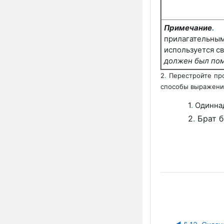
Примечание
.
при
лагатель
используется
с
должен
был по
2
.
Перестройте про
способы выражени
1
.
Одиннад
2
.
Брат б