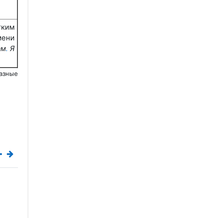
тким
ени
ам
.
Я
азные