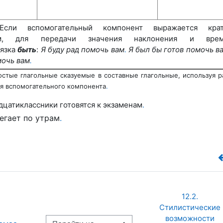
Если вспомогательный компонент выражается кра
ным, для передачи значения наклонения и врем
вязка
быть
:
Я буду рад помочь вам
.
Я был бы готов помочь в
мочь вам
.
стые глагольные сказуемые в составные глагольные, используя р
я вспомогательного компонента
.
цатиклассники готовятся к экзаменам
.
егает по утрам
.
12.2. 
Стилистические 
возможности 