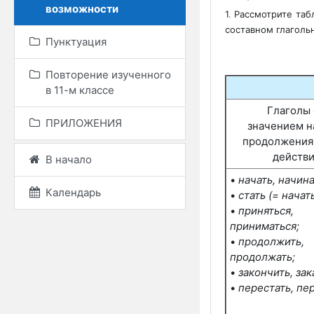
возможности
1
.
Рассмотрите таб
составном глаголь
Пунктуация
Повторение изученного
в 11-м классе
Глаголы 
ПРИЛОЖЕНИЯ
значением
н
продолжения
действи
В начало
•
начать, начина
Календарь
•
стать (= начать
•
приняться,
приниматься;
•
продолжить,
продолжать;
•
закончить, зак
•
перестать, пе