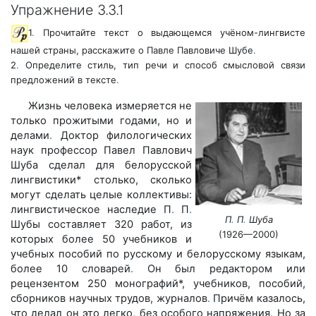
Упражнение 3.3.1
1
.
Прочитайте текст о выдающемся учёном-лингвисте
нашей страны, расскажите о Павле Павловиче Шубе
.
2
.
Определите стиль, тип речи и способ смысловой связи
предложений в тексте
.
Жизнь человека измеряется не
только прожитыми годами, но и
делами
.
Доктор филологических
наук профессор Павел Павлович
Шуба сделал для белорусской
лингвистики* столько, сколько
могут сделать целые коллективы:
лингвистическое наследие П
.
П
.
П
.
П
.
Шуба
Шубы составляет 320 работ, из
(1926—2000)
которых более 50 учебников и
учебных пособий по русскому и белорусскому языкам,
более 10 словарей
.
Он был редактором или
рецензентом 250 монографий*, учебников, пособий,
сборников научных трудов, журналов
.
Причём казалось,
что делал он это легко, без особого напряжения
.
Но за