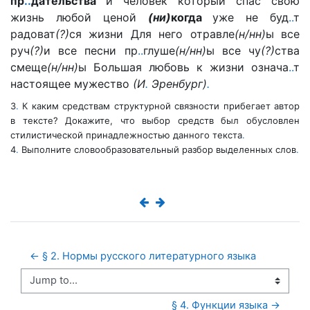
пр
.
.
дательства
и человек который спас свою
жизнь любой ценой
(ни)
когда
уже не буд
.
.
т
радоват
(?)
ся жизни Для него отравле
(н/нн)
ы все
руч
(?)
и все песни пр
.
.
глуше
(н/нн)
ы все чу
(?)
ства
смеще
(н/нн)
ы Большая любовь к жизни означа
.
.
т
настоящее мужество
(И
.
Эренбург)
.
3
.
К каким средствам структурной связности прибегает автор
в тексте? Докажите, что выбор средств был обусловлен
стилистической принадлежностью данного текста
.
4
.
Выполните словообразовательный разбор выделенных слов
.
← § 2. Нормы русского литературного языка
Jump to...
§ 4. Функции языка →