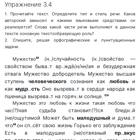
Упражнение 3.4
1
.
Прочитайте текст
.
Определите тип и стиль речи
.
Каков
авторский
замысел и какими языковыми средствами он
реализуется? Слова какой части речи выполняют в данном
тексте основную текстообразующую роль?
2
.
Спишите, решая орфографические и пунктуационные
задачи
.
м
(н
.
.
)
случайность
(н
.
.
)
свойство —
Мужество
свойством быва
.
.
т вр
.
.
ждё
(н/нн)
ая и безудержная
отвага Мужество добродетель Мужество высшая
ступень
человеческого
сознания как
любовь
и
как
мудр
.
.
сть
Оно вызрева
.
.
т в сердце народа как
сн
пшеница вызрева
.
.
т на горяч
.
.
м солнце
.
Мужество это любовь к жизни такая любовь что
(?)
ная судьба становит
(?)
ся бледн
.
.
й
час
(не)
ощутимой Может быть
малодушный
и дума
.
.
т
м
что
он сп
.
.
сёт свою жизнь Горько его заблуждение
Есть в малодушии
(не)
отвязный
пр
.
.
вкус