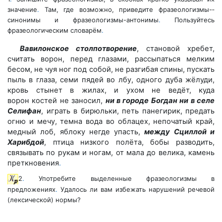
значение
.
Там, где возможно, приведите фразеологизмы-­
синонимы и фразеологизмы­-антонимы
.
Пользуйтесь
фразеологическим словарём
.
Вавилонское столпотворение
, становой хребет,
считать ворон,
перед глазами, рассыпаться мелким
бесом, не чуя ног под собой, не
разгибая спины, пускать
пыль в глаза, семи пядей во лбу, одного
дуба жёлуди,
кровь стынет в жилах, и ухом не ведёт, куда
ворон
костей не заносил,
ни в городе Богдан ни в селе
Селифан
, играть
в бирюльки, петь панегирик, предать
огню и мечу, темна вода во
облацех, непочатый край,
медный лоб, яблоку негде упасть,
между
Сциллой и
Харибдой
, птица низкого полёта, бобы разводить,
связы
вать по рукам и ногам, от мала до велика, камень
преткновения
.
2
.
Употребите выделенные фразеологизмы в
предложениях
.
Удалось ли вам избежать нарушений речевой
(лексической) нормы?