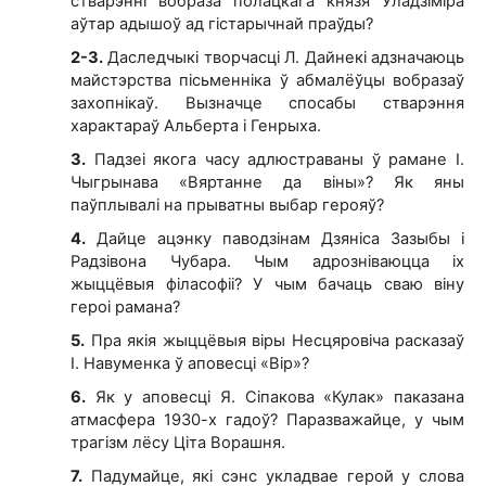
стварэнні вобраза полацкага князя Уладзіміра
аўтар адышоў ад гістарычнай праўды?
2-3.
Даследчыкі творчасці Л. Дайнекі адзначаюць
майстэрства пісьменніка ў абмалёўцы вобразаў
захопнікаў. Вызначце спосабы стварэння
характараў Альберта і Генрыха.
3.
Падзеі якога часу адлюстраваны ў рамане І.
Чыгрынава «Вяртанне да віны»? Як яны
паўплывалі на прыватны выбар герояў?
4.
Дайце ацэнку паводзінам Дзяніса Зазыбы і
Радзівона Чубара. Чым адрозніваюцца іх
жыццёвыя філасофіі? У чым бачаць сваю віну
героі рамана?
5.
Пра якія жыццёвыя віры Несцяровіча расказаў
І. Навуменка ў аповесці «Вір»?
6.
Як у аповесці Я. Сіпакова «Кулак» паказана
атмасфера 1930-х гадоў? Паразважайце, у чым
трагізм лёсу Ціта Ворашня.
7.
Падумайце, які сэнс укладвае герой у слова