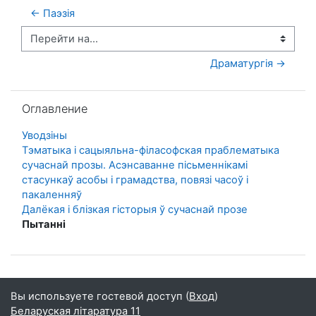
← Паэзія
Перейти на...
Драматургія →
Пропустить Оглавление
Оглавление
Уводзіны
Тэматыка і сацыяльна-філасофская праблематыка
сучаснай прозы. Асэнсаванне пісьменнікамі
стасункаў асобы і грамадства, повязі часоў і
пакаленняў
Далёкая і блізкая гісторыя ў сучаснай прозе
Пытанні
Вы используете гостевой доступ (
Вход
)
Беларуская літаратура 11