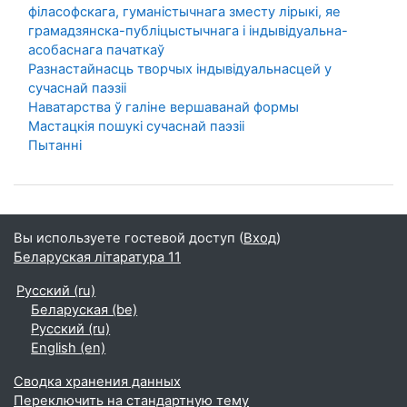
філасофскага, гуманістычнага зместу лірыкі, яе
грамадзянска-публіцыстычнага і індывідуальна-
асобаснага пачаткаў
Разнастайнасць творчых індывідуальнасцей у
сучаснай паэзіі
Наватарства ў галіне вершаванай формы
Мастацкія пошукі сучаснай паэзіі
Пытанні
Вы используете гостевой доступ (
Вход
)
Беларуская літаратура 11
Русский ‎(ru)‎
Беларуская ‎(be)‎
Русский ‎(ru)‎
English ‎(en)‎
Сводка хранения данных
Переключить на стандартную тему