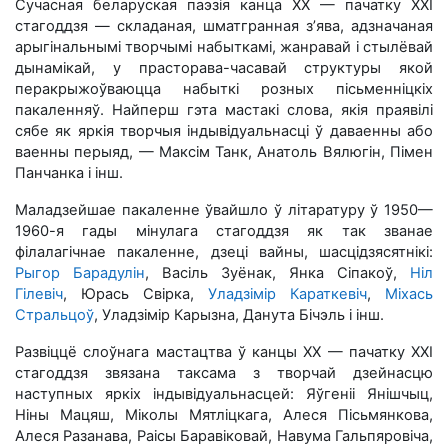
Сучасная беларуская паэзія канца ХХ — пачатку ХХІ
стагоддзя — складаная, шматгранная з’ява, адзначаная
арыгінальнымі творчымі набыткамі, жанравай і стылёвай
дынамікай, у прасторава-часавай структуры якой
перакрыжоўваюцца набыткі розных пісьменніцкіх
пакаленняў. Найперш гэта мастакі слова, якія праявілі
сябе як яркія творчыя індывідуальнасці ў даваенны або
ваенны перыяд, — Максім Танк, Анатоль Вялюгін, Пімен
Панчанка і інш.
Маладзейшае пакаленне ўвайшло ў літаратуру ў 1950—
1960-я гады мінулага стагоддзя як так званае
філалагічнае пакаленне, дзеці вайны, шасцідзясятнікі:
Рыгор Барадулін
, Васіль Зуёнак, Янка Сіпакоў,
Ніл
Гілевіч
, Юрась Свірка,
Уладзімір Караткевіч
,
Міхась
Стральцоў
, Уладзімір Карызна, Данута Бічэль і інш.
Развіццё слоўнага мастацтва ў канцы ХХ — пачатку ХХІ
стагоддзя звязана таксама з творчай дзейнасцю
наступных яркіх індывідуальнасцей: Яўгеніі Янішчыц,
Ніны Мацяш, Міколы Мятліцкага, Алеся Пісьмянкова,
Алеся Разанава, Раісы Баравіковай, Навума Гальпяровіча,