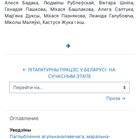
Алеся Бадака, Людмілы Рублеўскай, Віктара Шніпа,
Генадзя Пашкова, Міхася Башлакова, Алега Салтука,
Мар’яна Дуксы, Міхася Пазнякова, Леаніда Галубовіча,
Міколы Маляўкі, Кастуся Жука і інш.
← ЛІТАРАТУРНЫ ПРАЦЭС У БЕЛАРУСІ  НА 
СУЧАСНЫМ ЭТАПЕ
Перейти на...
Проза →
Пропустить Оглавление
Оглавление
Уводзіны
Паглыбленне агульначалавечага, маральна-