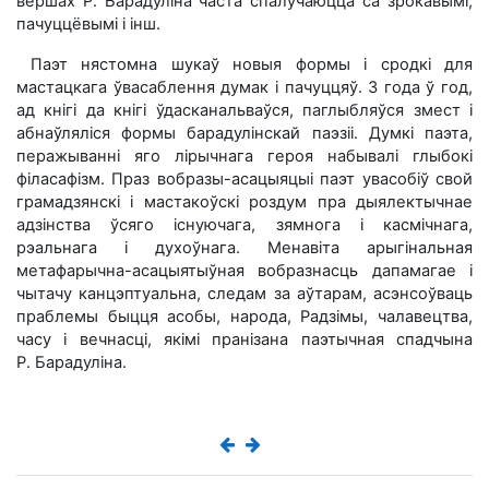
вершах Р. Барадуліна часта спалучаюцца са зрокавымі,
пачуццёвымі і інш.
Паэт нястомна шукаў новыя формы і сродкі для
мастацкага ўвасаблення думак і пачуццяў. З года ў год,
ад кнігі да кнігі ўдасканальваўся, паглыбляўся змест і
абнаўляліся формы барадулінскай паэзіі. Думкі паэта,
перажыванні яго лірычнага героя набывалі глыбокі
філасафізм. Праз вобразы-асацыяцыі паэт увасобіў свой
грамадзянскі і мастакоўскі роздум пра дыялектычнае
адзінства ўсяго існуючага, зямнога і касмічнага,
рэальнага і духоўнага. Менавіта арыгінальная
метафарычна-асацыятыўная вобразнасць дапамагае і
чытачу канцэптуальна, следам за аўтарам, асэнсоўваць
праблемы быцця асобы, народа, Радзімы, чалавецтва,
часу і вечнасці, якімі пранізана паэтычная спадчына
Р. Барадуліна.