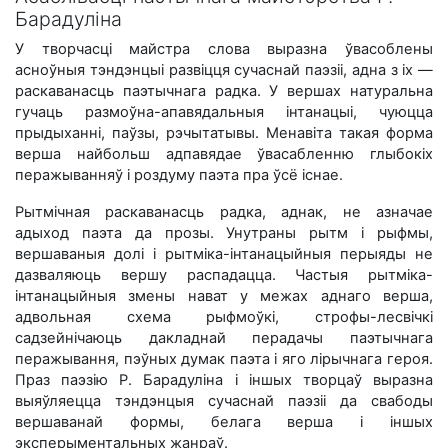
Барадуліна
У творчасці майстра слова выразна ўвасоблены
асноўныя тэндэнцыі развіцця сучаснай паэзіі, адна з іх —
раскаванасць паэтычнага радка. У вершах натуральна
гучаць размоўна-апавядальныя інтанацыі, чуюцца
прыдыханні, паўзы, рэчытатывы. Менавіта такая форма
верша найбольш адпавядае ўвасабленню глыбокіх
перажыванняў і роздуму паэта пра ўсё існае.
Рытмічная раскаванасць радка, аднак, не азначае
адыход паэта да прозы. Унутраны рытм і рыфмы,
вершаваныя долі і рытміка-інтанацыйныя перыяды не
дазваляюць вершу распадацца. Частыя рытміка-
інтанацыйныя змены нават у межах аднаго верша,
адвольная схема рыфмоўкі, строфы-лесвічкі
садзейнічаюць дакладнай перадачы паэтычнага
перажывання, пэўных думак паэта і яго лірычнага героя.
Праз паэзію Р. Барадуліна і іншых творцаў выразна
выяўляецца тэндэнцыя сучаснай паэзіі да свабоды
вершаванай формы, белага верша і іншых
эксперыментальных жанраў.