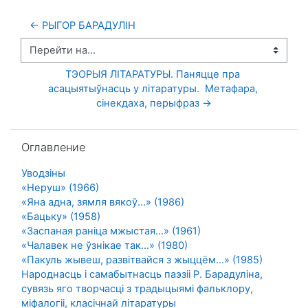
← РЫГОР БАРАДУЛІН
Перейти на...
ТЭОРЫЯ ЛІТАРАТУРЫ. Паняцце пра 
асацыятыўнасць у літаратуры.  Метафара, 
сінекдаха, перыфраз →
Пропустить Оглавление
Оглавление
Уводзіны
«Неруш» (1966)
«Яна адна, зямля вякоў...» (1986)
«Бацьку» (1958)
«Заспаная раніца мжыстая...» (1961)
«Чалавек не ўзнікае так...» (1980)
«Пакуль жывеш, развітвайся з жыццём…» (1985)
Народнасць і самабытнасць паэзіі Р. Барадуліна,
сувязь яго творчасці з традыцыямі фальклору,
міфалогіі, класічнай літаратуры