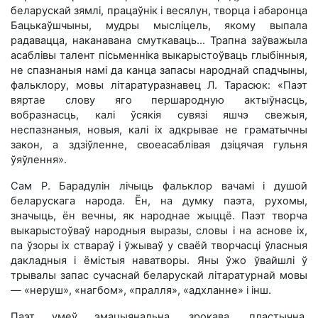
беларускай зямлі, працаўнік і весялун, творца і абаронца
Бацькаўшчыны, мудры мысліцель, якому выпала
радавацца, наканавана смуткаваць... Трапна заўважыла
асаблівы талент пісьменніка выкарыстоўваць глыбінныя,
не спазнаныя намі да канца запасы народнай спадчыны,
фальклору, мовы літаратуразнавец Л. Тарасюк: «Паэт
вяртае слову яго першародную актыўнасць,
вобразнасць, калі ўсякія сувязі яшчэ свежыя,
неспазнаныя, новыя, калі іх адкрывае не граматычны
закон, а здзіўленне, своеасаблівая дзіцячая гульня
ўяўлення».
Сам Р. Барадулін лічыць фальклор вачамі і душой
беларускага народа. Ён, на думку паэта, рухомы,
значыць, ён вечны, як народнае жыццё. Паэт творча
выкарыстоўваў народныя выразы, словы і на аснове іх,
па ўзоры іх ствараў і ўжываў у сваёй творчасці ўласныя
дакладныя і ёмістыя наватворы. Яны ўжо ўвайшлі ў
трывалы запас сучаснай беларускай літаратурнай мовы
— «неруш», «нагбом», «пралля», «адхланне» і інш.
Паэт умеў эмацыянальна, зрокава, пластычна,