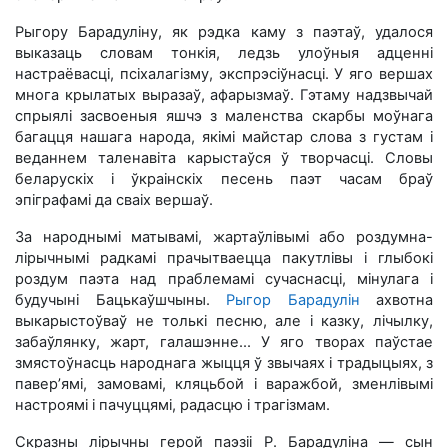
Рыгору Барадуліну, як рэдка каму з паэтаў, удалося
выказаць словам тонкія, ледзь улоўныя адценні
настраёвасці, псіхалагізму, экспрэсіўнасці. У яго вершах
многа крылатых выразаў, афарызмаў. Гэтаму надзвычай
спрыялі засвоеныя яшчэ з маленства скарбы моўнага
багацця нашага народа, якімі майстар слова з густам і
веданнем таленавіта карыстаўся ў творчасці. Словы
беларускіх і ўкраінскіх песень паэт часам браў
эпіграфамі да сваіх вершаў.
За народнымі матывамі, жартаўлівымі або роздумна-
лірычнымі радкамі прачытваецца пакутлівы і глыбокі
роздум паэта над праблемамі сучаснасці, мінулага і
будучыні Бацькаўшчыны.
Рыгор Барадулін
ахвотна
выкарыстоўваў не толькі песню, але і казку, лічылку,
забаўлянку, жарт, галашэнне... У яго творах паўстае
змястоўнасць народнага жыцця ў звычаях і традыцыях, з
павер’ямі, замовамі, кляцьбой і варажбой, зменлівымі
настроямі і пачуццямі, радасцю і трагізмам.
Скразны лірычны герой паэзіі Р. Барадуліна — сын