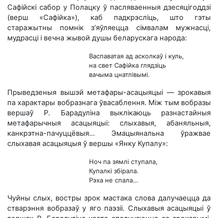
Сафійскі сабор у Полацку ў пасляваенныя дзесяцігоддзі
(верш «Сафійка»), каб падкрэсліць, што гэты
старажытны помнік з’яўляецца сімвалам мужнасці,
мудрасці і вечна жывой душы беларускага народа:
Васпаватая ад асколкаў і куль,
на свет Сафійка глядзіць
вачыма цнатлівымі.
Прыведзеныя вышэй метафары-асацыяцыі — зрокавыя
па характары вобразнага ўвасаблення. Між тым вобразы
вершаў Р. Барадуліна выклікаюць разнастайныя
метафарычныя асацыяцыі: слыхавыя, абаняльныя,
канкрэтна-пачуццёвыя… Эмацыянальна ўражвае
слыхавая асацыяцыя ў вершы «Янку Купалу»:
Ноч па зямлі ступала,
Купалкі збірала.
Рэха не спала…
Чуйны слых, востры зрок мастака слова далучаецца да
стварэння вобразаў у яго паэзіі. Слыхавыя асацыяцыі ў