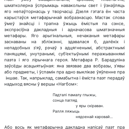
шматколерна ўспрымаць навакольны свет і ўзнаўляць
яго непаўторнасць у творчасці. Дзеля гэтага ён часта
карыстаўся метафарычнай вобразнасцю. Мастак слова
ўмеў знайсці і трапна ўжыць ёмістыя па сэнсе,
экспрэсіўна дакладныя і адначасова шматзначныя
метафары. Яго арыгінальныя, нечаканыя метафары
заснаваны на збліжэнні, здавалася б, далёкіх і
непадобных з’яў, рэчаў з адцягненымі, абстрактнымі
паняццямі, унутранымі, суб’ектыўнымі перажываннямі
паэта і яго лірычнага героя. Метафара Р. Барадуліна
заўсёды асацыятыўная: яна звязвае два вобразы, з’явы
або прадметы, і ўспамін пра адно выклікае ўяўленне пра
іншае. Так, напрыклад, самабытна і ёміста паэт перадаў
надыход вясны ў вершы «Нагбом»:
Падталі памалу глыжы,
сонца пагляд
у яры скіраван.
Ралля ляжыць
нядоенай каровай…
Або вось як метафарычна дакладна напісаў паэт пра