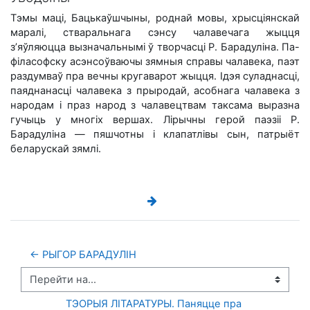
Тэмы маці, Бацькаўшчыны, роднай мовы, хрысціянскай
маралі, стваральнага сэнсу чалавечага жыцця
з’яўляюцца вызначальнымі ў творчасці Р. Барадуліна. Па-
філасофску асэнсоўваючы зямныя справы чалавека, паэт
раздумваў пра вечны кругаварот жыцця. Ідэя cуладнасці,
паяднанасці чалавека з прыродай, асобнага чалавека з
народам і праз народ з чалавецтвам таксама выразна
гучыць у многіх вершах. Лірычны герой паэзіі Р.
Барадуліна — пяшчотны і клапатлівы сын, патрыёт
беларускай зямлі.
← РЫГОР БАРАДУЛІН
Перейти на...
ТЭОРЫЯ ЛІТАРАТУРЫ. Паняцце пра 