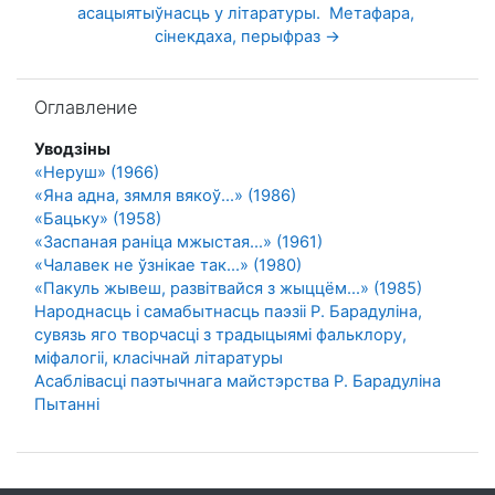
асацыятыўнасць у літаратуры.  Метафара, 
сінекдаха, перыфраз →
Пропустить Оглавление
Оглавление
Уводзіны
«Неруш» (1966)
«Яна адна, зямля вякоў...» (1986)
«Бацьку» (1958)
«Заспаная раніца мжыстая...» (1961)
«Чалавек не ўзнікае так...» (1980)
«Пакуль жывеш, развітвайся з жыццём…» (1985)
Народнасць і самабытнасць паэзіі Р. Барадуліна,
сувязь яго творчасці з традыцыямі фальклору,
міфалогіі, класічнай літаратуры
Асаблівасці паэтычнага майстэрства Р. Барадуліна
Пытанні