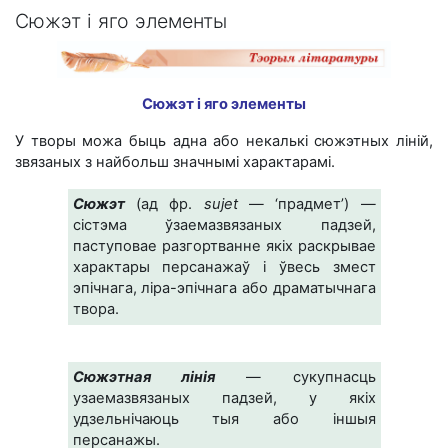
Сюжэт і яго элементы
Сюжэт і яго элементы
У творы можа быць адна або некалькі сюжэтных ліній,
звязаных з найбольш значнымі характарамі.
Сюжэт
(ад фр.
sujet
— ‘прадмет’) —
сістэма ўзаемазвязаных падзей,
паступовае разгортванне якіх раскрывае
характары персанажаў і ўвесь змест
эпічнага, ліра-эпічнага або драматычнага
твора.
Сюжэтная лінія
— сукупнасць
узаемазвязаных падзей, у якіх
удзельнічаюць тыя або іншыя
персанажы.