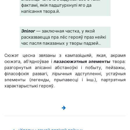
фактамі, якія падштурхнулі яго да
напісання твора.й.
Эпілог
— заключная частка, у якой
расказваецца пра лёс герояў праз нейкі
час пасля паказаных у творы падзей..
Сюжэт цесна звязаны з кампазіцыяй, якая, акрамя
сюжэта, аб’ядноўвае і
пазасюжэтныя элементы
твора:
разгорнутыя апісанні абстаноўкі і побыту, пейзажы,
філасофскія развагі, лірычныя адступленні, устаўныя
элементы (легенды, прыпавесці і інш.), партрэтныя
характарыстыкі герояў.