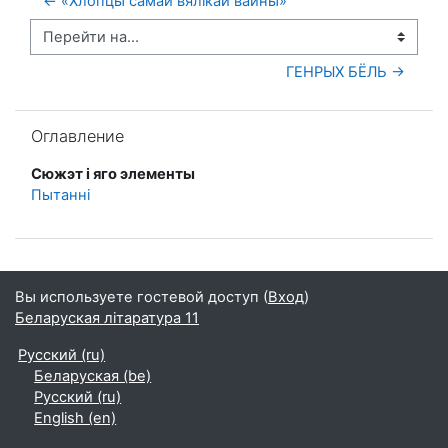
← «Хлопцы самай вялікай вайны»
Перейти на...
ГЕНРЫХ БЁЛЬ →
Пропустить Оглавление
Оглавление
Сюжэт і яго элементы
Пытанні
Вы используете гостевой доступ (
Вход
)
Беларуская літаратура 11
Русский ‎(ru)‎
Беларуская ‎(be)‎
Русский ‎(ru)‎
English ‎(en)‎