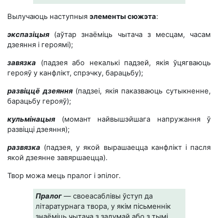
Вылучаюць наступныя
элементы сюжэта
:
экспазіцыя
(аўтар знаёміць чытача з месцам, часам
дзеяння і героямі);
завязка
(падзея або некалькі падзей, якія ўцягваюць
герояў у канфлікт, спрэчку, барацьбу);
развіццё дзеяння
(падзеі, якія паказваюць сутыкненне,
барацьбу герояў);
кульмінацыя
(момант найвышэйшага напружання ў
развіцці дзеяння);
развязка
(падзея, у якой вырашаецца канфлікт і пасля
якой дзеянне завяршаецца).
Твор можа мець пралог і эпілог.
Пралог
— своеасаблівы ўступ да
літаратурнага твора, у якім пісьменнік
знаёміць чытача з задумай або з тымі