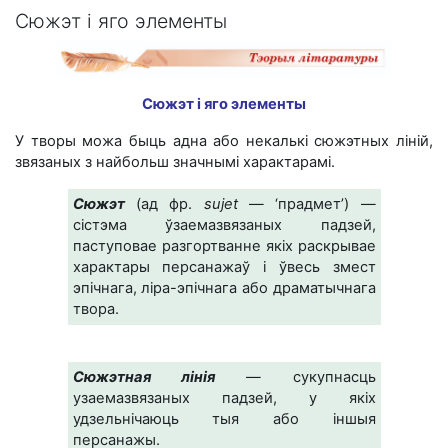
Сюжэт і яго элементы
Сюжэт і яго элементы
У творы можа быць адна або некалькі сюжэтных ліній,
звязаных з найбольш значнымі характарамі.
Сюжэт
(ад фр.
sujet
— ‘прадмет’) —
сістэма ўзаемазвязаных падзей,
паступовае разгортванне якіх раскрывае
характары персанажаў і ўвесь змест
эпічнага, ліра-эпічнага або драматычнага
твора.
Сюжэтная лінія
— сукупнасць
узаемазвязаных падзей, у якіх
удзельнічаюць тыя або іншыя
персанажы.