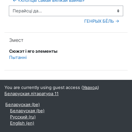
← «Хлопцы самай вялікай вайны»
Перайсці да...
ГЕНРЫХ БЁЛЬ →
Прапусціць Змест
Змест
Сюжэт і яго элементы
Пытанні
You are currently using guest access (
Уваход
)
Беларуская літаратура 11
Беларуская ‎(be)‎
Беларуская ‎(be)‎
Русский ‎(ru)‎
English ‎(en)‎