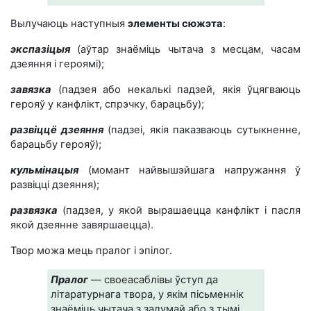
Вылучаюць наступныя
элементы сюжэта
:
экспазіцыя
(аўтар знаёміць чытача з месцам, часам
дзеяння і героямі);
завязка
(падзея або некалькі падзей, якія ўцягваюць
герояў у канфлікт, спрэчку, барацьбу);
развіццё дзеяння
(падзеі, якія паказваюць сутыкненне,
барацьбу герояў);
кульмінацыя
(момант найвышэйшага напружання ў
развіцці дзеяння);
развязка
(падзея, у якой вырашаецца канфлікт і пасля
якой дзеянне завяршаецца).
Твор можа мець пралог і эпілог.
Пралог
— своеасаблівы ўступ да
літаратурнага твора, у якім пісьменнік
знаёміць чытача з задумай або з тымі