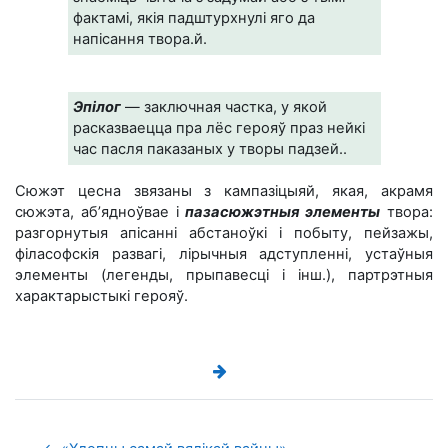
фактамі, якія падштурхнулі яго да
напісання твора.й.
Эпілог
— заключная частка, у якой
расказваецца пра лёс герояў праз нейкі
час пасля паказаных у творы падзей..
Сюжэт цесна звязаны з кампазіцыяй, якая, акрамя
сюжэта, аб’ядноўвае і
пазасюжэтныя элементы
твора:
разгорнутыя апісанні абстаноўкі і побыту, пейзажы,
філасофскія развагі, лірычныя адступленні, устаўныя
элементы (легенды, прыпавесці і інш.), партрэтныя
характарыстыкі герояў.