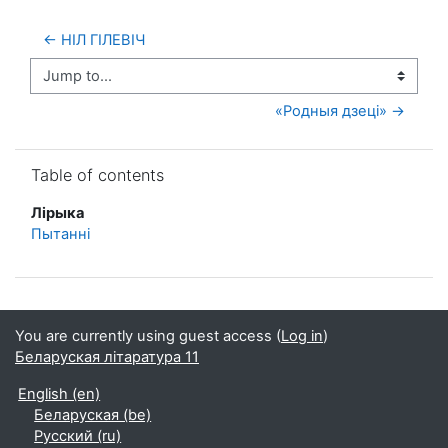
← НІЛ ГІЛЕВІЧ
Jump to...
«Родныя дзеці» →
Skip Table of contents
Table of contents
Лiрыка
Пытанні
You are currently using guest access (
Log in
)
Беларуская літаратура 11
English ‎(en)‎
Беларуская ‎(be)‎
Русский ‎(ru)‎