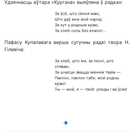
Удзячнасць аўтара «Кургана» выяўлена ў радках:
За ўсё, што сёння маю,
Што даў мне мой народ:
За кут у родным краю,
За хлеб-соль без клапот...
Пафасу Купалавага верша сугучны радкі твора Н.
Гілевіча:
За хлеб, што ем, за песні, што
спяваю,
За шчасце звацца іменем тваім —
Паклон, паклон табе, мой родны
краю!
Ты — мой, я — твой: усюды і ва ўсім!