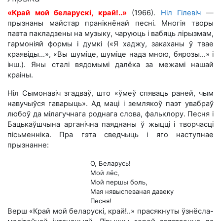
«Край мой беларускі, край!..»
(1966).
Ніл Гілевіч
—
прызнаны майстар пранікнёнай песні. Многія творы
паэта пакладзены на музыку, чаруюць і вабяць лірызмам,
гармоніяй формы і думкі («Я хаджу, закаханы ў твае
краявіды...», «Вы шуміце, шуміце нада мною, бярозы...» і
інш.). Яны сталі вядомымі далёка за межамі нашай
краіны.
Ніл Сымонавіч згадваў, што «ўмеў спяваць раней, чым
навучыўся гаварыць». Ад маці і землякоў паэт увабраў
любоў да мілагучнага роднага слова, фальклору. Песня і
Бацькаўшчына арганічна паяднаны ў жыцці і творчасці
пісьменніка. Пра гэта сведчыць і яго наступнае
прызнанне:
О, Беларусь!
Мой лёс,
Мой першы боль,
Мая нявыспеваная давеку
Песня!
Верш «Край мой беларускі, край!..» прасякнуты ўзнёсла-