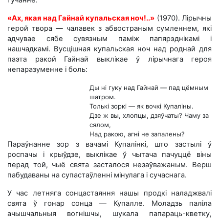
«Ах, якая над Гайнай купальская ноч!..»
(1970). Лірычны
герой твора — чалавек з абвостраным сумленнем, які
адчувае сябе сувязным паміж папярэднікамі і
нашчадкамі. Вусцішная купальская ноч над роднай для
паэта ракой Гайнай выклікае ў лірычнага героя
непаразуменне і боль:
Ды ні гуку над Гайнай — пад цёмным
шатром.
Толькі зоркі — як вочкі Купаліны.
Дзе ж вы, хлопцы, дзяўчаты? Чаму за
сялом,
Над ракою, агні не запалены?
Параўнанне зор з вачамі Купалінкі, што застылі ў
роспачы і крыўдзе, выклікае ў чытача пачуццё віны
перад той, чыё свята засталося незаўважаным. Верш
пабудаваны на супастаўленні мінулага і сучаснага.
У час летняга сонцастаяння нашы продкі наладжвалі
свята ў гонар сонца — Купалле. Моладзь паліла
ачышчальныя вогнішчы, шукала папараць-кветку,