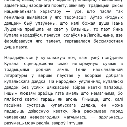
адметнасці народнага побыту, звычаяў і традыцый, рысы
нацыянальнага характару — усё, што пасля так
геніяльна выявілася ў яго творчасці». Аўтар «Родных
дзяцей» быў упэўнены, што калі божая душа Івана
Луцэвіча прыйшла на свет у Вязынцы, то паэт Янка
Купала нарадзіўся, пачаўся і склаўся на Лагойшчыне, дзе
фарміраваўся яго талент, гартавалася бессмяротная
душа паэта.
Нарадзіўшыся ў купальскую ноч, паэт узяў псеўданім
Купала, сцвярджаючы сваю непарыўную сувязь з
традыцыямі роднай зямлі. Геній нацыянальнай
літаратуры ў вершы паўстае ў вобразе добрага
купальскага дзядка. Па народных уяўленнях, купальскі
дзядок без усякіх цяжкасцей збірае кветкі папараці.
Іншым людзям зрабіць гэта амаль што немагчыма, бо
пялёсткі кветкі гараць як агонь. Лічыцца, што, калі
гасцінна сустрэць купальскага дзядка, ён можа
падарыць дзівосную кветку. Яна раскрывае перад
чалавекам неверагодныя магчымасці — здольнасць
разумець мову раслін, звяроў і птушак.