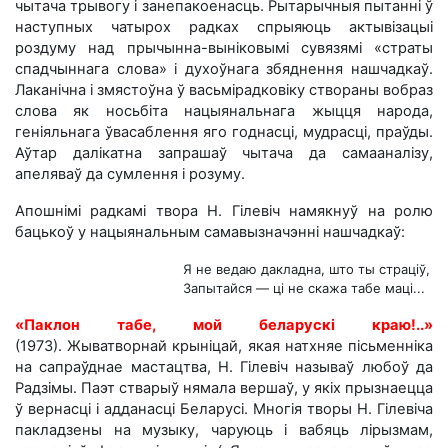
чытача трывогу і занепакоенасць. Рытарычныя пытанні ў
наступных чатырох радках спрыяюць актывізацыі
роздуму над прычынна-выніковымі сувязямі «страты
спадчыннага слова» і духоўнага збяднення нашчадкаў.
Лаканічна і змястоўна ў васьмірадковіку створаны вобраз
слова як носьбіта нацыянальнага жыцця народа,
геніяльнага ўвасаблення яго годнасці, мудрасці, праўды.
Аўтар далікатна запрашаў чытача да самааналізу,
апеляваў да сумлення і розуму.
Апошнімі радкамі твора Н. Гілевіч намякнуў на ролю
бацькоў у нацыянальным самавызначэнні нашчадкаў:
Я не ведаю дакладна, што ты страціў,
Запытайся — ці не скажа табе маці...
«Паклон табе, мой беларускі краю!..»
(1973).
Жыватворнай крыніцай, якая натхняе пісьменніка
на сапраўднае мастацтва, Н. Гілевіч называў любоў да
Радзімы. Паэт стварыў нямала вершаў, у якіх прызнаецца
ў вернасці і адданасці Беларусі. Многія творы Н. Гілевіча
пакладзены на музыку, чаруюць і вабяць лірызмам,