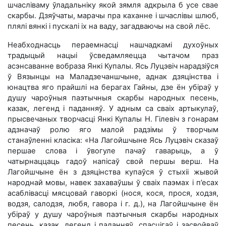
шчасліваму ўладальніку якой зямля адкрыла б усе свае
скарбы. Дзяўчаты, марачы пра каханне і шчаслівы шлюб,
плялі вянкі і пускалі іх на ваду, загадваючы на свой лёс.
Неабходнасць пераемнасці нашчадкамі духоўных
традыцый нацыі ўсведамляецца чытачом праз
асэнсаванне вобраза Янкі Купалы. Ясь Луцэвіч нарадзіўся
ў Вязынцы на Маладзечаншчыне, аднак дзяцінства і
юнацтва яго прайшлі на берагах Гайны, дзе ён убіраў у
душу чароўныя паэтычныя скарбы народных песень,
казак, легенд і паданняў.
У адным са сваіх артыкулаў,
прысвечаных творчасці Янкі Купалы Н. Гілевіч з гонарам
адзначаў ролю яго малой радзімы ў творчым
станаўленні класіка: «На Лагойшчыне Ясь Луцэвіч сказаў
першае слова і ўвогуле пачаў гаварыць, а ў
чатырнаццаць гадоў напісаў свой першы верш. На
Лагойшчыне ён з дзяцінства купаўся ў стыхіі жывой
народнай мовы, навек захаваўшы ў сваіх паэмах і п’есах
асаблівасці мясцовай гаворкі (нося, кося, прося, ходзя,
водзя, салодзя, любя, гавора і г. д.), на Лагойшчыне ён
убіраў у душу чароўныя паэтычныя скарбы народных
песень, казак, легенд і паданняў, спасцігаў і засвойваў