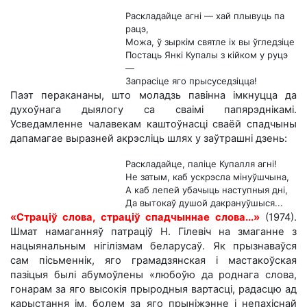
Раскладайце агні — хай плывуць па
рацэ,
Можа, ў зыркім святле іх вы ўгледзіце
Постаць Янкі Купалы з кійком у руцэ
—
Запрасіце яго прысуседзіцца!
Паэт перакананы, што моладзь павінна імкнуцца да
духоўнага дыялогу са сваімі папярэднікамі.
Усведамленне чалавекам каштоўнасці сваёй спадчыны
дапамагае выразней акрэсліць шлях у заўтрашні дзень:
Раскладайце, паліце Купалля агні!
Не затым, каб ускрэсла мінуўшчына,
А каб лепей убачыць наступныя дні,
Да вытокаў душой дакрануўшыся...
«Страціў слова, страціў спадчыннае слова...»
(1974).
Шмат намаганняў патраціў Н. Гілевіч на змаганне з
нацыянальным нігілізмам беларусаў. Як прызнаваўся
сам пісьменнік, яго грамадзянская і мастакоўская
пазіцыя былі абумоўлены «любоўю да роднага слова,
гонарам за яго высокія прыродныя вартасці, радасцю ад
карыстання ім, болем за яго прыніжэнне і непахіснай