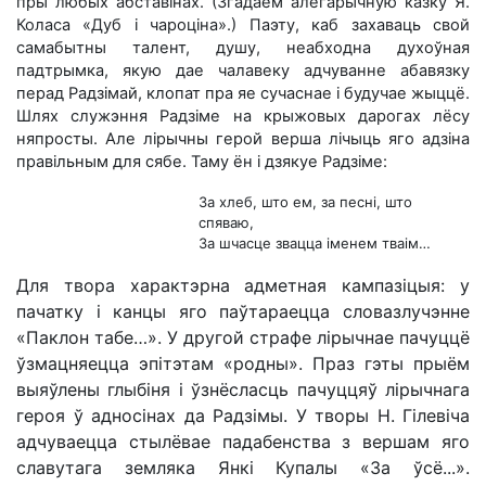
пры любых абставінах. (Згадаем алегарычную казку Я.
Коласа «Дуб і чароціна».) Паэту, каб захаваць свой
самабытны талент, душу, неабходна духоўная
падтрымка, якую дае чалавеку адчуванне абавязку
перад Радзімай, клопат пра яе сучаснае і будучае жыццё.
Шлях служэння Радзіме на крыжовых дарогах лёсу
няпросты. Але лірычны герой верша лічыць яго адзіна
правільным для сябе. Таму ён і дзякуе Радзіме:
За хлеб, што ем, за песні, што
спяваю,
За шчасце звацца іменем тваім…
Для твора характэрна адметная кампазіцыя: у
пачатку і канцы яго паўтараецца словазлучэнне
«Паклон табе…». У другой страфе лірычнае пачуццё
ўзмацняецца эпітэтам «родны». Праз гэты прыём
выяўлены глыбіня і ўзнёсласць пачуццяў лірычнага
героя ў адносінах да Радзімы. У творы Н. Гілевіча
адчуваецца стылёвае падабенства з вершам яго
славутага земляка Янкі Купалы «За ўсё...».