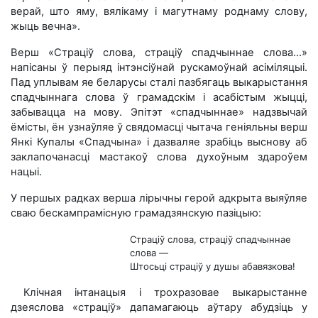
верай, што яму, вялікаму і магутнаму роднаму слову,
жыць вечна».
Верш «Страціў слова, страціў спадчыннае слова...»
напісаны ў перыяд інтэнсіўнай рускамоўнай асіміляцыі.
Пад уплывам яе беларусы сталі пазбягаць выкарыстання
спадчыннага слова ў грамадскім і асабістым жыцці,
забывацца на мову. Эпітэт «спадчыннае» надзвычай
ёмісты, ён узнаўляе ў свядомасці чытача геніяльны верш
Янкі Купалы «Спадчына» і дазваляе зрабіць выснову аб
заклапочанасці мастакоў слова духоўным здароўем
нацыі.
У першых радках верша лірычны герой адкрыта выяўляе
сваю бескампрамісную грамадзянскую пазіцыю:
Страціў слова, страціў спадчыннае
слова —
Штосьці страціў у душы абавязкова!
Клічная інтанацыя і трохразовае выкарыстанне
дзеяслова «страціў» дапамагаюць аўтару абудзіць у