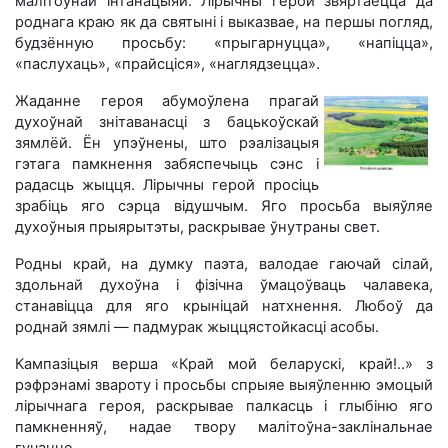
малітоўнай інтанацыяй. Лірычны герой звяртаецца да
роднага краю як да святыні і выказвае, на першы погляд,
будзённую просьбу: «прыгарнуцца», «напіцца»,
«паслухаць», «прайсціся», «наглядзецца».
Жаданне героя абумоўлена прагай
духоўнай знітаванасці з бацькоўскай
зямлёй. Ён упэўнены, што рэалізацыя
гэтага памкнення забяспечыць сэнс і
радасць жыцця. Лірычны герой просіць
зрабіць яго сэрца відушчым. Яго просьба выяўляе
духоўныя прыярытэты, раскрывае ўнутраны свет.
Родны край, на думку паэта, валодае гаючай сілай,
здольнай духоўна і фізічна ўмацоўваць чалавека,
станавіцца для яго крыніцай натхнення. Любоў да
роднай зямлі — падмурак жыццястойкасці асобы.
Кампазіцыя верша «Край мой беларускі, край!..» з
рэфрэнамі звароту і просьбы спрыяе выяўленню эмоцый
лірычнага героя, раскрывае палкасць і глыбіню яго
памкненняў, надае твору малітоўна-заклінальнае
гучанне.