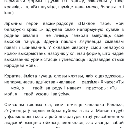
гармоніяй формы і думкі («Я хаджу, закаханы ў твае
краявіды...», «Вы шуміце, шуміце нада мною, бярозы...» і
інш.).
Лірычны герой васьмірадкоўя «Паклон табе, мой
беларускі краю!..» адчувае сваю непарыўную сувязь з
роднай зямлёй і не лічыць ганьбай выяўляць свае
высокія пачуцці. Здаўна паклон з’яўляецца сімвалам
павагі і шанавання. У складзе звароту «мой беларускі
краю» выкарыстаны назоўнік у клічнай форме, што надае
выказванню ўрачыстасць і ўзнёсласць і адпавядае стыхіі
народнай мовы.
Коратка, ёміста гучаць словы клятвы, якія сцвярджаюць
непарушнасць адзінства «чалавек — радзіма» ў часе: «Ты
— мой, я — твой: ад роду і навек» і прасторы: «Ты —
мой, я — твой: усюды і ва ўсім».
Сімвалам гаючых сіл, якімі лечыць чалавека Радзіма,
з’яўляецца ў вершы вобраз дубовага ліста. Менавіта дуб
у фальклоры і мастацкай літаратуры стаў увасабленнем
людской жыццястойкасці, здольнасці заставацца сабой