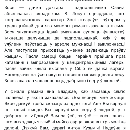
Зося — дачка доктара і падпольшчыка Савіча,
абвешчанага здраднікам.
В. Локун сцвярджае, што
«першапачаткова характар Зосі ствараўся аўтарам у
традыцыйнай для яго манеры рамантызаванага пісьма.
Зося захапляецца ідэяй змагання супраць фашыстаў,
імкнецца далучыцца да падпольшчыкаў, якія ў яе
ўяўленні паўстаюць у арэоле мужнасці і выключнасці.
Але паступова прыходзіць уменне заўважаць праўду
жыцця».
Пасля смерці бацькі гераіня прайшла праз
катаванні і выпрабаванні ў канцэнтрацыйным лагеры,
пасля вайны была выслана ў Сібір як дачка ворага.
Нягледзячы на ўсе пакуты і перыпетыі жыццёвага лёсу,
Зося захавала чалавечнасць, дабрыню і веру ў людзей.
У фінале рамана яна з’язджае, каб захаваць сям’ю
чалавека, у якога закахалася: «Вы вярнулі мне жыццё.
Якое дзякуй трэба сказаць за адно гэта! Але Вы вярнулі
не толькі жыццё. Вы вярнулі мне веру ў людзей, у іх
дабрату. <...>Дзякуй Вам за ўсё, за ўсё — вось словы,
што выходзяць з глыбіні майго сэрца, якое вы трымалі на
далоні. Дзякуй Вам, дарагі Антон Кузьміч! Нядаўна я