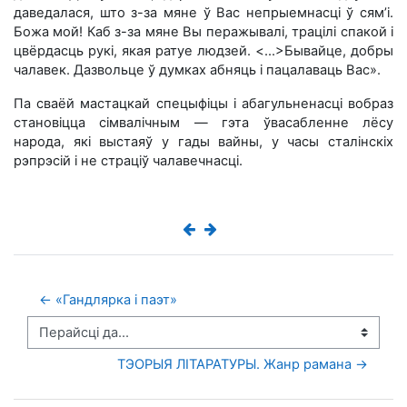
даведалася, што з-за мяне ў Вас непрыемнасці ў сям’і.
Божа мой! Каб з-за мяне Вы перажывалі, трацілі спакой і
цвёрдасць рукі, якая ратуе людзей. <...>Бывайце, добры
чалавек. Дазвольце ў думках абняць і пацалаваць Вас».
Па сваёй мастацкай спецыфіцы і абагульненасці вобраз
становіцца сімвалічным — гэта ўвасабленне лёсу
народа, які выстаяў у гады вайны, у часы сталінскіх
рэпрэсій і не страціў чалавечнасці.
← «Гандлярка і паэт»
Перайсці да...
ТЭОРЫЯ ЛІТАРАТУРЫ. Жанр рамана →