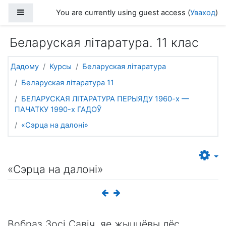
Прапусціць і перайсці да асноўнага зместу
Side panel
You are currently using guest access (
Уваход
)
Беларуская літаратура. 11 клас
Дадому
Курсы
Беларуская літаратура
Беларуская літаратура 11
БЕЛАРУСКАЯ ЛІТАРАТУРА ПЕРЫЯДУ 1960-х —
ПАЧАТКУ 1990-х ГАДОЎ
«Сэрца на далоні»
«Сэрца на далоні»
Вобраз Зосі Савіч, яе жыццёвы лёс