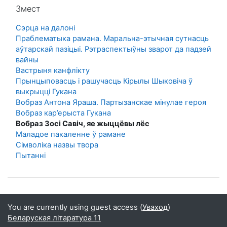
Прапусціць Змест
Змест
Сэрца на далоні
Праблематыка рамана. Маральна-этычная сутнасць
аўтарскай пазіцыі. Рэтраспектыўны зварот да падзей
вайны
Вастрыня канфлікту
Прынцыповасць і рашучасць Кірылы Шыковіча ў
выкрыцці Гукана
Вобраз Антона Яраша. Партызанскае мінулае героя
Вобраз кар’ерыста Гукана
Вобраз Зосі Савіч, яе жыццёвы лёс
Маладое пакаленне ў рамане
Сімволіка назвы твора
Пытаннi
You are currently using guest access (
Уваход
)
Беларуская літаратура 11