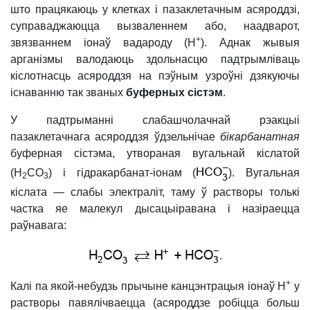
што працякаюць у клетках і пазаклетачным асяроддзі,
суправаджаюцца вызваленнем або, наадварот,
+
звязваннем іонаў вадароду (Н
). Аднак жывыя
арганізмы валодаюць здольнасцю падтрымліваць
кіслотнасць асяроддзя на пэўным узроўні дзякуючы
існаванню так званых
буферных сістэм
.
У падтрыманні слабашчолачнай рэакцыі
пазаклетачнага асяроддзя ўдзельнічае
бікарбанатная
буферная сістэма, утвораная вугальнай кіслатой
(Н
СО
) і гідракарбанат-іонам (
). Вугальная
2
3
кіслата — слабы электраліт, таму ў растворы толькі
частка яе малекул дысацыіравана і назіраецца
раўнавага:
.
+
Калі па якой-небудзь прычыне канцэнтрацыя іонаў H
у
растворы павялічваецца (асяроддзе робіцца больш