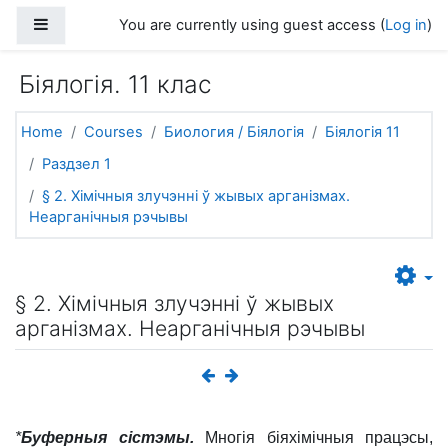
Skip to main content
Side panel
You are currently using guest access (
Log in
)
Біялогія. 11 клас
Home
Courses
Биология / Біялогія
Біялогія 11
Раздзел 1
§ 2. Хімічныя злучэнні ў жывых арганізмах.
Неарганічныя рэчывы
§ 2. Хімічныя злучэнні ў жывых
арганізмах. Неарганічныя рэчывы
*
Буферныя сістэмы.
Многія біяхімічныя працэсы,