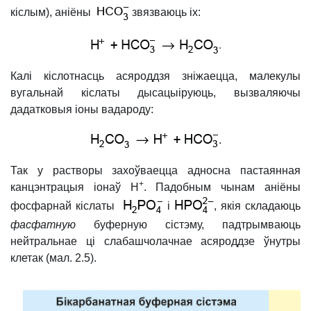
кіслым), аніёны
звязваюць іх:
.
Калі кіслотнасць асяроддзя зніжаецца, малекулы
вугальнай кіслаты дысацыіруюць, вызваляючы
дадатковыя іоны вадароду:
.
Так у растворы захоўваецца адносна пастаянная
+
канцэнтрацыя іонаў H
. Падобным чынам аніёны
фосфарнай кіслаты
і
, якія складаюць
фасфатную
буферную сістэму, падтрымваюць
нейтральнае ці слабашчолачнае асяроддзе ўнутры
клетак (мал. 2.5).