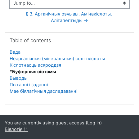
Jump to...
§ 3. Арганічныя рэчывы. Амінакіслоты. 
Алігапептыды →
Skip Table of contents
Table of contents
Вада
Неарганічныя (мінеральныя) солі і кіслоты
Кіслотнасць асяроддзя
*Буферныя сістэмы
Выводы
Пытанні і заданні
Мае біялагічныя даследаванні
You are currently using guest access (
Log in
)
Біялогія 11