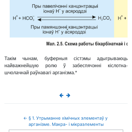
Такім чынам, буферныя сістэмы адыгрываюць
найважнейшую ролю ў забеспячэнні кіслотна-
шчолачнай раўнавагі арганізма.*
← § 1. Утрыманне хімічных элементаў у 
арганізме. Макра- і мікраэлементы