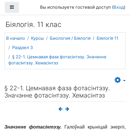
Перейти к основному содержанию
Боковая панель
Вы используете гостевой доступ (
Вход
)
Біялогія. 11 клас
В начало
Курсы
Биология / Біялогія
Біялогія 11
Раздзел 3
§ 22-1. Цемнавая фаза фотасінтэзу. Значэнне
фотасінтэзу. Хемасінтэз
§ 22-1. Цемнавая фаза фотасінтэзу.
Значэнне фотасінтэзу. Хемасінтэз
Значэнне фотасінтэзу.
Галоўнай крыніцай энергіі,