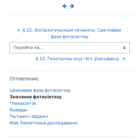
← § 22. Фотасінтэтычныя пігменты. Светлавая 
фаза фотасінтэзу
Перейти на...
§ 23. Генетычны код і яго ўласцівасці  →
Пропустить Оглавление
Оглавление
Цемнавая фаза фотасінтэзу
Значэнне фотасінтэзу
*Хемасінтэз
Вывады
Пытанні і заданні
Мае біялагічныя даследаванні