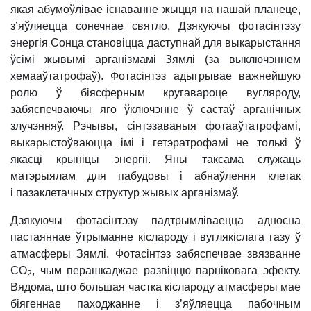
якая абумоўлівае існаванне жыцця на нашай планеце,
з’яўляецца сонечнае святло. Дзякуючы фотасінтэзу
энергія Сонца становіцца даступнай для выкарыстання
ўсімі жывымі арганізмамі Зямлі (за выключэннем
хемааўтатрофаў). Фотасінтэз адыгрывае важнейшую
ролю ў біясферным кругавароце вугляроду,
забяспечваючы яго ўключэнне ў састаў арганічных
злучэнняў. Рэчывы, сінтэзаваныя фотааўтатрофамі,
выкарыстоўваюцца імі і гетэратрофамі не толькі ў
якасці крыніцы энергіі. Яны таксама служаць
матэрыялам для пабудовы і абнаўлення клетак
і пазаклетачных структур жывых арганізмаў.
Дзякуючы фотасінтэзу падтрымліваецца адносна
пастаяннае ўтрыманне кіслароду і вуглякіслага газу ў
атмасферы Зямлі. Фотасінтэз забяспечвае звязванне
СО
, чым перашкаджае развіццю парніковага эфекту.
2
Вядома, што большая частка кіслароду атмасферы мае
біягеннае паходжанне і з’яўляецца пабочным