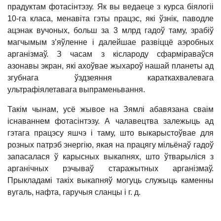
прадуктам фотасінтэзу. Як вы ведаеце з курса біялогіі
10-га класа, менавіта гэты працэс, які ўзнік, паводле
ацэнак вучоных, больш за 3 млрд гадоў таму, зрабіў
магчымым з’яўленне і далейшае развіццё аэробных
арганізмаў. З часам з кіслароду сфарміраваўся
азонавы экран, які ахоўвае жыхароў нашай планеты ад
згубнага ўздзеяння караткахвалевага
ультрафіялетавага выпраменьвання.
Такім чынам, усё жывое на Зямлі абавязана сваім
існаваннем фотасінтэзу. А чалавецтва залежыць ад
гэтага працэсу яшчэ і таму, што выкарыстоўвае для
розных патрэб энергію, якая на працягу мільёнаў гадоў
запасалася ў карысных выкапнях, што ўтварыліся з
арганічных рэчываў старажытных арганізмаў.
Прыкладамі такіх выкапняў могуць служыць каменны
вугаль, нафта, гаручыя сланцы і г. д.