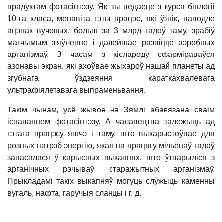
прадуктам фотасінтэзу. Як вы ведаеце з курса біялогіі
10-га класа, менавіта гэты працэс, які ўзнік, паводле
ацэнак вучоных, больш за 3 млрд гадоў таму, зрабіў
магчымым з’яўленне і далейшае развіццё аэробных
арганізмаў. З часам з кіслароду сфарміраваўся
азонавы экран, які ахоўвае жыхароў нашай планеты ад
згубнага ўздзеяння караткахвалевага
ультрафіялетавага выпраменьвання.
Такім чынам, усё жывое на Зямлі абавязана сваім
існаваннем фотасінтэзу. А чалавецтва залежыць ад
гэтага працэсу яшчэ і таму, што выкарыстоўвае для
розных патрэб энергію, якая на працягу мільёнаў гадоў
запасалася ў карысных выкапнях, што ўтварыліся з
арганічных рэчываў старажытных арганізмаў.
Прыкладамі такіх выкапняў могуць служыць каменны
вугаль, нафта, гаручыя сланцы і г. д.