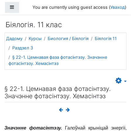
Прапусціць і перайсці да асноўнага зместу
Side panel
You are currently using guest access (
Уваход
)
Біялогія. 11 клас
Дадому
Курсы
Биология / Біялогія
Біялогія 11
Раздзел 3
§ 22-1. Цемнавая фаза фотасінтэзу. Значэнне
фотасінтэзу. Хемасінтэз
§ 22-1. Цемнавая фаза фотасінтэзу.
Значэнне фотасінтэзу. Хемасінтэз
Значэнне фотасінтэзу.
Галоўнай крыніцай энергіі,