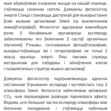
якая абумоўлівае існаванне жыцця на нашай планеце,
з’яўляецца сонечнае святло. Дзякуючы фотасінтэзу
энергія Сонца становіцца даступнай для выкарыстання
ўсімі жывымі арганізмамі Зямлі (за выключэннем
хемааўтатрофаў). Фотасінтэз адыгрывае важнейшую
ролю ў біясферным кругавароце вугляроду,
забяспечваючы яго ўключэнне ў састаў арганічных
злучэнняў. Рэчывы, сінтэзаваныя фотааўтатрофамі,
выкарыстоўваюцца імі і гетэратрофамі не толькі ў
якасці крыніцы энергіі. Яны таксама служаць
матэрыялам для пабудовы і абнаўлення клетак
і пазаклетачных структур жывых арганізмаў.
Дзякуючы фотасінтэзу падтрымліваецца адносна
пастаяннае ўтрыманне кіслароду і вуглякіслага газу ў
атмасферы Зямлі. Фотасінтэз забяспечвае звязванне
СО
, чым перашкаджае развіццю парніковага эфекту.
2
Вядома, што большая частка кіслароду атмасферы мае
біягеннае паходжанне і з’яўляецца пабочным