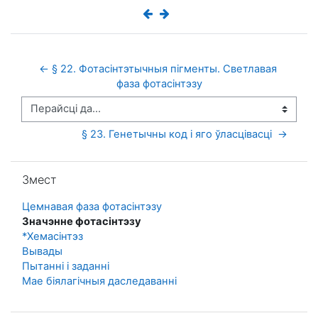
← § 22. Фотасінтэтычныя пігменты. Светлавая 
фаза фотасінтэзу
Перайсці да...
§ 23. Генетычны код і яго ўласцівасці  →
Прапусціць Змест
Змест
Цемнавая фаза фотасінтэзу
Значэнне фотасінтэзу
*Хемасінтэз
Вывады
Пытанні і заданні
Мае біялагічныя даследаванні