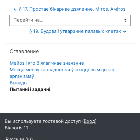
← § 17. Простае бінарнае дзяленне. Мітоз. Амітоз
Перейти на...
§ 19. Будова і ўтварэнне палавых клетак →
Пропустить Оглавление
Оглавление
Мейоз і яго біялагічнае значэнне
Месца меёзу і апладнення ў жыццёвым цык­ле
арганізмаў
Вывады
Пытанні і заданні
Вы используете гостевой доступ (
Вход
)
Біялогія 11
Русский ‎(ru)‎