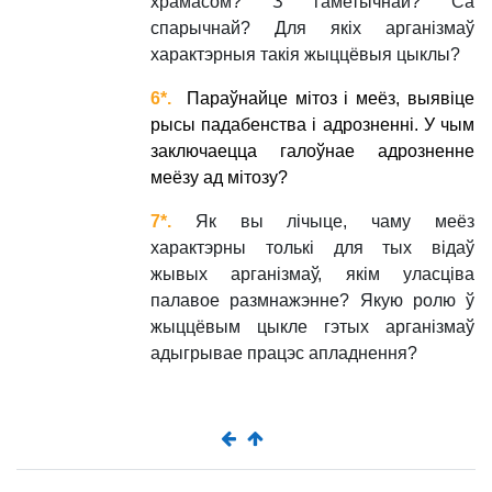
храмасом? З гаметычнай? Са
спарычнай? Для якіх арганізмаў
характэрныя такія жыццёвыя цыклы
?
6*.
Параўнайце мітоз і меёз, выявіце
рысы падабенства і адрозненні. У чым
заключаецца галоўнае адрозненне
меёзу ад мітозу
?
7*.
Як вы лічыце, чаму меёз
характэрны толькі для тых відаў
жывых арганізмаў, якім уласціва
палавое размнажэнне? Якую ролю ў
жыццёвым цыкле гэтых арганізмаў
адыгрывае працэс апладнення?