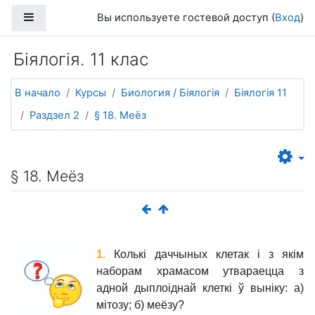
Перейти к основному содержанию
Боковая панель
Вы используете гостевой доступ (
Вход
)
Біялогія. 11 клас
В начало
Курсы
Биология / Біялогія
Біялогія 11
Раздзел 2
§ 18. Меёз
§ 18. Меёз
1.
Колькі даччыных клетак і з якім
наборам храмасом утвараецца з
адной дыплоіднай клеткі ў выніку: а)
мітозу; б) меёзу?