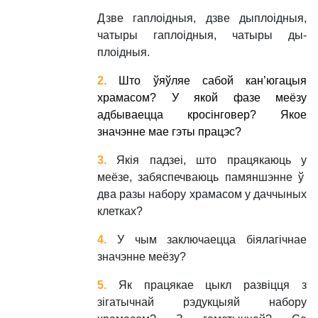
Дзве гаплоідныя, дзве дыплоідныя,
чатыры гаплоідныя, чатыры ды­
плоідныя.
2.
Што ўяўляе сабой кан’югацыя
храмасом? У якой фазе меёзу
адбываецца кросінговер? Якое
значэнне мае гэты працэс
?
3.
Якія падзеі, што працякаюць у
меёзе, забяспечваюць памяншэнне ў
два разы набору храмасом у даччыных
клетках?
4.
У чым заключаецца біялагічнае
значэнне меёзу?
5.
Як працякае цыкл развіцця з
зігатычнай рэдукцыяй набору