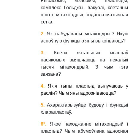
Рыбасомы, лізасомы, пластыды,
комплекс Гольджы, вакуолі, клетачны
цэнтр, мітахондрыі, эндаплазматычная
сетка.
2.
Як пабуд
аваны мітахондрыі? Якую
асноўную функцыю яны выконваюць?
3.
Клеткі лятальных мышцаў
насякомых змяшчаюць па некалькі
тысяч мітахондрый. З чым гэта
звязана?
4.
Якія тыпы пластыд вылучаюць у
раслін? Чым яны адрозніваюцца
?
5.
Ахарактарызуйце будову і функцыі
хларапластаў.
6*.
Якое паходжанне мітахондрый і
пластыд? Чым абумоўлена адносная