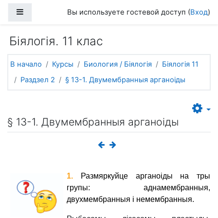
Перейти к основному содержанию
Боковая панель
Вы используете гостевой доступ (
Вход
)
Біялогія. 11 клас
В начало
Курсы
Биология / Біялогія
Біялогія 11
Раздзел 2
§ 13-1. Двумембранныя арганоіды
§ 13-1. Двумембранныя арганоіды
1.
Размяркуйце арганоіды на тры
групы: аднамембранныя,
двухмембранныя і немембранныя
.