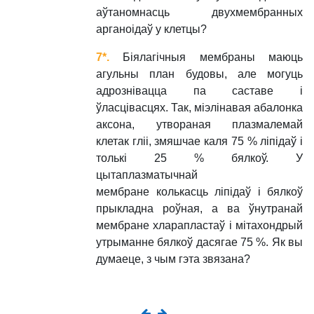
аўтаномнасць двухмембранных
арганоідаў у клетцы?
7*.
Біялагічныя мембраны маюць
агульны план будовы, але могуць
адрознівацца па саставе і
ўласцівасцях. Так, міэлінавая абалонка
аксона, утвораная плазмалемай
клетак гліі, змяшчае каля 75 % ліпідаў і
толькі 25 % бялкоў. У
цытаплазматычнай
мембране колькасць ліпідаў і бялкоў
прыкладна роўная, а ва ўнутранай
мембране хларапластаў і мітахондрый
утрыманне бялкоў дасягае 75 %. Як вы
думаеце, з чым гэта звязана?