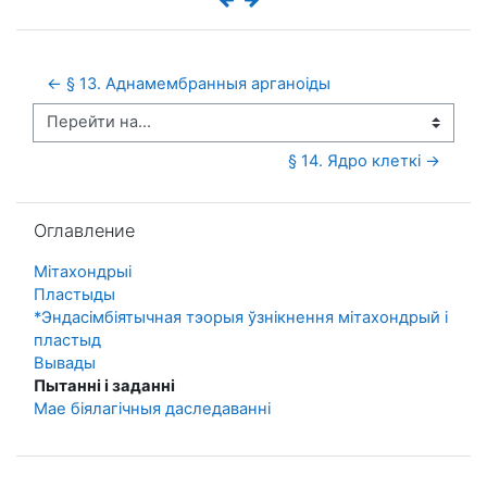
← § 13. Аднамембранныя арганоіды 
Перейти на...
§ 14. Ядро клеткі →
Пропустить Оглавление
Оглавление
Мітахондрыі
Пластыды
*Эндасімбіятычная тэорыя ўзнікнення мітахондрый і
пластыд
Вывады
Пытанні і заданні
Мае біялагічныя даследаванні