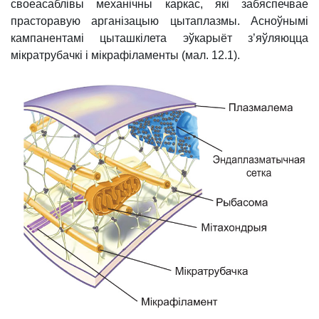
своеасаблівы механічны каркас, які забяспечвае
прасторавую арганізацыю цытаплазмы. Асноўнымі
кампанен­тамі цыташкілета эўкарыёт з’яўля­юцца
мікратрубачкі і мікрафіламенты (мал. 12.1).