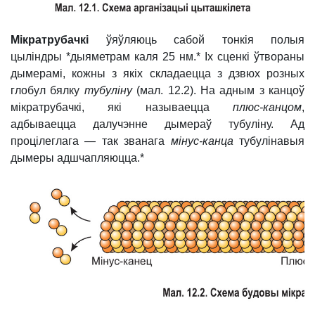
Мікратрубачкі
ўяўляюць сабой тонкія полыя
цыліндры
*дыяметрам каля 25 нм.* Іх сценкі ўтвораны
дымерамі, кожны з якіх складаецца з дзвюх розных
глобул бялку
тубуліну
(мал. 12.2). На адным з канцоў
мікратрубачкі, які называецца
плюс-канцом
,
адбываецца далучэнне дымераў тубуліну. Ад
процілеглага — так званага
мінус-канца
тубулінавыя
дымеры адшчапляюцца
.*