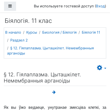
Перейти к основному содержанию
Боковая панель
Вы используете гостевой доступ (
Вход
)
Біялогія. 11 клас
В начало
Курсы
Биология / Біялогія
Біялогія 11
Раздзел 2
§ 12. Гіялаплазма. Цыташкілет. Немембранныя
арганоіды
§ 12. Гіялаплазма. Цыташкілет.
Немембранныя арганоіды
Як вы ўжо ведаеце, унутранае змесціва клеткі, за