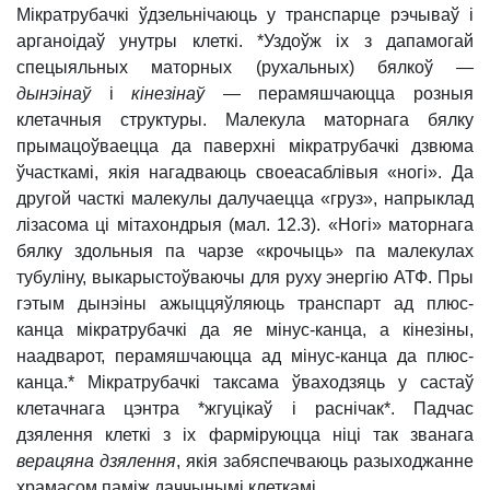
Мікратрубачкі ўдзельнічаюць у транспарце рэчываў і
арганоідаў унутры клеткі. *Уздоўж іх з дапамогай
спецыяльных маторных (рухальных) бялкоў —
дынэінаў
і
кінезінаў
— перамяшчаюцца розныя
клетачныя структуры. Малекула маторнага бялку
прымацоўваецца да паверхні мікратрубачкі дзвюма
ўчасткамі, якія нагадваюць своеасаблівыя «ногі». Да
другой часткі малекулы далучаецца «груз», напрыклад
лізасома ці мітахондрыя (мал. 12.3). «Ногі» маторнага
бялку здольныя па чарзе «крочыць» па малекулах
тубуліну, выкарыстоўваючы для руху энергію АТФ. Пры
гэтым дынэіны ажыццяўляюць транспарт ад плюс-
канца мікратрубачкі да яе мінус-канца, а кінезіны,
наадварот, перамяшчаюцца ад мінус-канца да плюс-
канца.*
Мікратрубачкі таксама ўваходзяць у састаў
клетачнага цэнтра *жгуцікаў і раснічак*. Падчас
дзялення клеткі з іх фарміруюцца ніці так званага
верацяна
дзялення
, якія забяспечваюць разыходжанне
храмасом паміж даччынымі клеткамі.