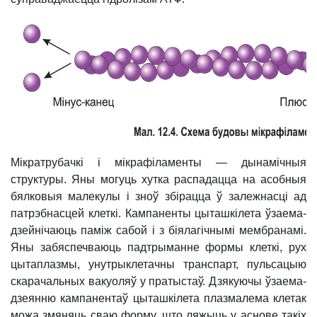
Мікратрубачкі і мікрафіламенты — дынамічныя
структуры. Яны могуць хутка распадацца на асобныя
бялковыя малекулы і зноў збірацца ў залежнасці ад
патрэбнасцей клеткі. Кампаненты цыташкілета ўзаема­
дзейнічаюць паміж сабой і з біялагічнымі мембранамі.
Яны забяспечваюць падтрыманне формы клеткі, рух
цытаплазмы, унутрыклетачны транспарт, пульсацыю
скарачальных вакуоляў у пратыстаў. Дзякуючы ўзаема­
дзеянню кампанентаў цыташкілета плазмалема клетак
можа змяняць сваю форму, што ляжыць у аснове такіх