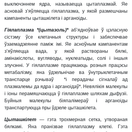
выключэннем ядра, называецца цытаплазмай. Яе
асновай з’яўляецца гіялаплазма, у якой размешчаны
кампаненты цыташкілета і арганоіды.
Гіялаплазма
*
(
цытазоль
)*
аб’ядноўвае ў цэласную
сістэму ўсе клетачныя структуры і забяспечвае
ўзаемадзеянне паміж імі. Яе асноўным кампанентам
з’яўляецца вада, у якой раствораны бялкі,
амінакіслоты, вугляводы, нуклеатыды, солі і іншыя
злучэнні. У гіялаплазме працякаюць розныя працэсы
метабалізму, яна ўдзельнічае ва ўнутрыклетачным
транспарце рэчываў
*і перадачы сігналаў ад
плазмалемы да ядра і арганоідаў*. Н
евялікія малекулы
і іоны перамяшчаюцца ў гіялаплазме шляхам дыфузіі.
Буйныя малекулы біяпалімераў і арганоіды
транспартуюцца пры ўдзеле цыташкілета.
Цыташкілет
— гэта трохмерная сетка, утвораная
бялкамі. Яна пранізвае гіялаплазму клеткі. Гэта