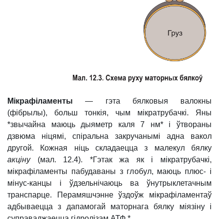
Мікрафіламенты
— гэта бялковыя валокны
(фібрылы), больш тонкія, чым мікратрубачкі. Яны
*звычайна маюць дыяметр каля 7 нм* і ўтвораны
дзвюма ніцямі, спіральна закручанымі адна вакол
другой. Кожная ніць складаецца з малекул бялку
акціну
(мал. 12.4).
*Гэтак жа як і мікратрубачкі,
мікрафіламенты пабудаваны з глобул, маюць плюс- і
мінус-канцы і ўдзельнічаюць ва ўнутрыклетачным
транспарце. Перамяшчэнне ўздоўж мікрафіламентаў
адбываецца з дапамогай маторнага бялку міязіну і
суправаджаецца гідролізам АТФ.*