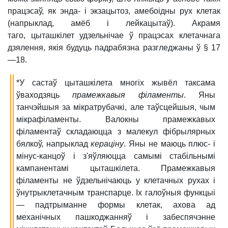
працэсаў, як энда- і экзацытоз, амебоідны рух клетак
(напрыклад, амёб і лейкацытаў). Акрамя
таго, цыташкілет удзельнічае ў працэсах клетачнага
дзялення, якія будуць падрабязна разгледжаны ў § 17
—18.
*У састаў цыташкілета многіх жывёл таксама
ўваходзяць
прамежкавыя філаменты
. Яны
танчэйшыя за мікратрубачкі, але таўсцейшыя, чым
мікрафіламенты. Валокны прамежкавых
філаментаў складаюцца з малекул фібрылярных
бялкоў, напрыклад
кераціну
. Яны не маюць плюс- і
мінус-канцоў і з'яўляюцца самымі стабільнымі
кампанентамі цыташкілета. Прамежкавыя
філаменты не ўдзельнічаюць у клетачных рухах і
ўнутрыклетачным транспарце. Іх галоўныя функцыі
— падтрыманне формы клетак, ахова ад
механічных пашкоджанняў і забеспячэнне