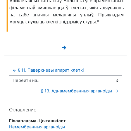
міжклетачных кантактаў. Больш за ўсё прамежкавых
філаментаў змяшчаецца ў клетках, якія адчуваюць
на сабе значны механічны уплыў. Прыкладам
могуць служыць клеткі эпідэрмісу скуры
.*
← § 11. Паверхневы апарат клеткі 
Перейти на...
§ 13. Аднамембранныя арганоіды  →
Пропустить Оглавление
Оглавление
Гіялаплазма. Цыташкілет
Немембранныя арганоіды