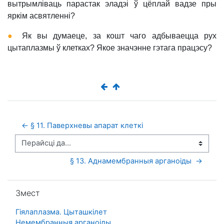
вытрымліваць парастак эладэі ў цёплай вадзе пры
яркім асвятленні?
●
Як вы думаеце, за кошт чаго адбываецца рух
цытаплазмы ў клетках? Якое значэнне гэтага працэсу?
← § 11. Паверхневы апарат клеткі 
Перайсці да...
§ 13. Аднамембранныя арганоіды  →
Прапусціць Змест
Змест
Гіялаплазма. Цыташкілет
Немембранныя арганоіды