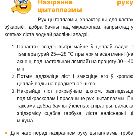
Н
азіранне руху
цытаплазмы
Рух цытаплазмы, характэрны для клетак
эўкарыёт, добра бачны пад мікраскопам, напрыклад у
клетках ліста воднай расліны эладэі.
Парастак эладэі вытрымайце ў цёплай вадзе з
тэмпературай 25—28 °С пры яркім асвятленні (на
акне ці пад настольнай лямпай) на працягу 30—40
мін.
Потым аддзяліце ліст і змясціце яго ў кроплю
цёплай вады на прадметнае шкло.
Накрыйце ліст покрыўным шклом, разгледзьце
пад мікраскопам і прасачыце рух цытаплазмы. Ён
таксама добра бачны ў клетках спірагіры, валаска
эпідэрмісу сцябла гарбуза, ліста валіснерыі ці
мніума
.
●
Для чаго перад назіраннем руху цытаплазмы трэба