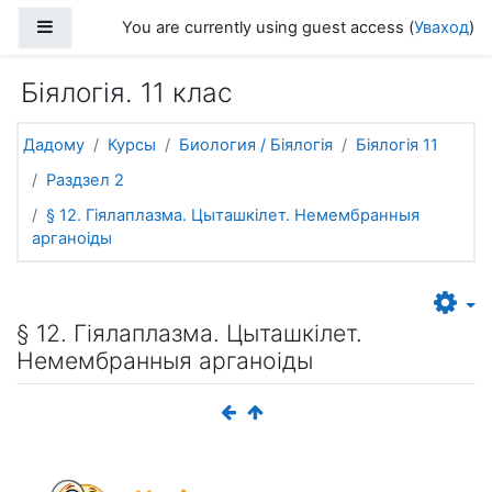
Прапусціць і перайсці да асноўнага зместу
Side panel
You are currently using guest access (
Уваход
)
Біялогія. 11 клас
Дадому
Курсы
Биология / Біялогія
Біялогія 11
Раздзел 2
§ 12. Гіялаплазма. Цыташкілет. Немембранныя
арганоіды
§ 12. Гіялаплазма. Цыташкілет.
Немембранныя арганоіды