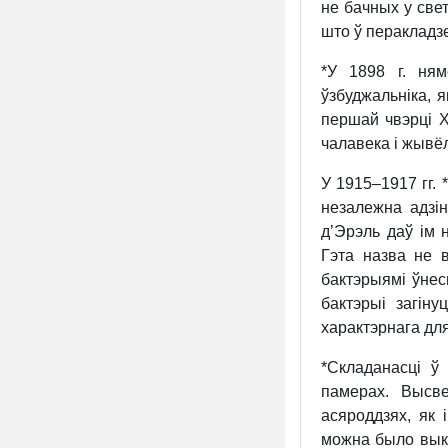
не бачных у све
што ў перакладзе
*У 1898 г. ня
ўзбуджальніка, 
першай чвэрці X
чалавека і жывёл,
У 1915–1917 гг. 
незалежна адзі
д’Эрэль даў ім 
Гэта назва не в
бактэрыямі ўнес
бактэрыі загін
характэрнага дл
*Складанасці ў
памерах. Высв
асяроддзях, як
можна было выкл