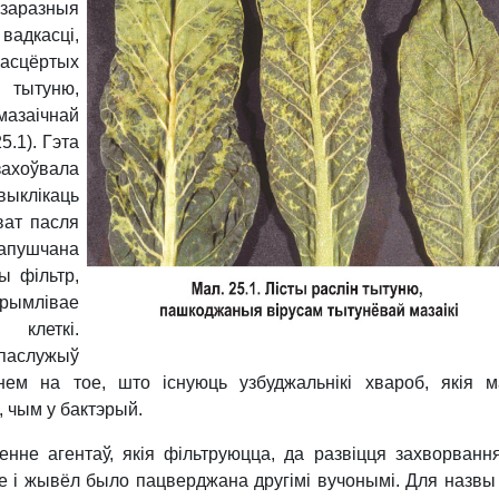
разныя
адкасці,
асцёртых
ытуню,
азаічнай
5.1). Гэта
хоўвала
ыклікаць
ват пасля
рапушчана
ы фільтр,
млівае
 клеткі.
аслужыў
ем на тое, што існуюць узбуджальнікі хвароб, якія 
 чым у бактэрый.
енне агентаў, якія фільтруюцца, да развіцця захворванн
але і жывёл было пацверджана другімі вучонымі. Для назвы 