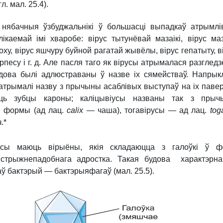
гл. мал. 25.4).
 нябачныя ўзбуджальнікі ў большасці выпадкаў атрымлі
ікаемай імі хваробе: вірус тытунёвай мазаікі, вірус маз
оху, вірус яшчуру буйной рагатай жывёлы, вірус гепатыту, в
ерпесу і г. д. Але пасля таго як вірусы атрымалася разгледз
удова былі адлюстраваны ў назве іх сямействаў. Напрык
атрымалі назву з прычыны асаблівых выступаў на іх павер
ць зубцы кароны; каліцывіусы названы так з прыч
 формы (ад лац.
calix
— чаша), тогавірусы — ад лац.
tog
ч
.*
усы маюць вірыёны, якія складаюцца з галоўкі ў ф
 стрыжнепадобнага адростка. Такая будова характэрн
аў бактэрый — бактэрыяфагаў (мал. 25.5).