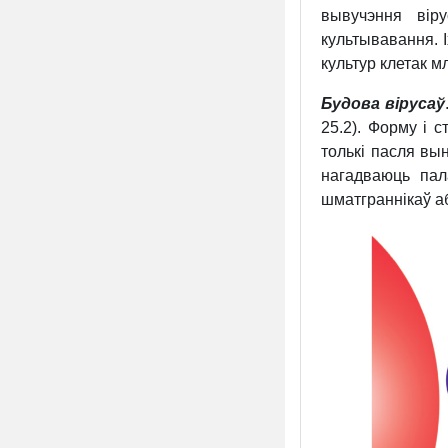
вывучэння вір
культывавання. 
культур клетак 
Будова вірусаў
25.2). Форму і 
толькі пасля вы
нагадваюць пал
шматграннікаў аб