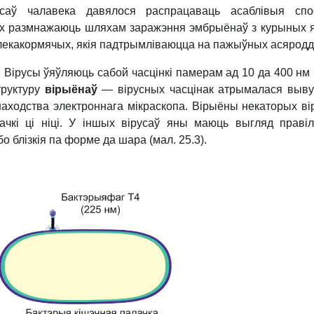
усаў чалавека давялося распрацаваць асаблівыя спо
Іх размнажаюць шляхам заражэння эмбрыёнаў з курыных я
млекакормячых, якія падтрымліваюцца на пажыўных асяродд
. Вірусы ўяўляюць сабой часцінкі памерам ад 10 да 400 нм 
структуру
вірыёнаў
— вірусных часцінак атрымалася выв
находства электроннага мікраскопа. Вірыёны некаторых ві
ачкі ці ніці. У іншых вірусаў яны маюць выгляд праві
о блізкія па форме да шара (мал. 25.3).