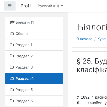
Перейти к основному
Profil
Боковая панель
Русский ‎(ru)‎
Біялогія 11
Біялогі
Общее
В начало
Курс
Раздзел 1
Раздзел 2
§ 25. Бу
Раздзел 3
класiфiк
Раздзел 4
Раздзел 5
У 1892 г. расійс
Раздзел 6
Д. І. Іваноўскі