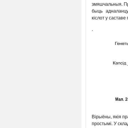
змяшчальныя. Пр
быць адналанцу
кіслот у саставе 
.
Вірыёны, якія п
простымі. У скл