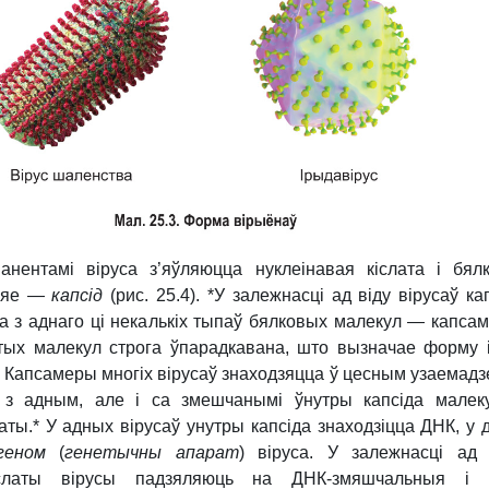
анентамі віруса з’яўляюцца нуклеінавая кіслата і бял
л яе —
капсід
(рис. 25.4).
*У залежнасці ад віду вірусаў ка
а з аднаго ці некалькіх тыпаў бялковых малекул — капсам
тых малекул строга ўпарадкавана, што вызначае форму 
а. Капсамеры многіх вірусаў знаходзяцца ў цесным узаемадз
н з адным, але і са змешчанымі ўнутры капсіда малек
латы.*
У
адных вірусаў унутры капсіда знаходзіцца ДНК, у д
геном
(
генетычны апарат
) віруса. У залежнасці ад
іслаты вірусы падзяляюць на ДНК-змяшчальныя і 