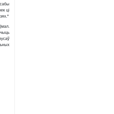
сабы
ек ці
зях.*
(мал.
учыць
русаў
льных