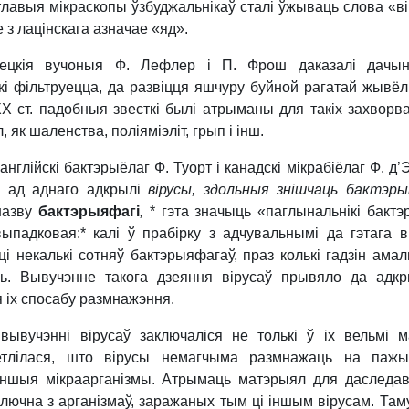
тлавыя мікраскопы ўзбуджальнікаў сталі ўжываць слова «ві
 з лацінскага азначае «яд».
мецкія вучоныя Ф. Лефлер і П. Фрош даказалі дачын
які фільтруецца, да развіцця яшчуру буйной рагатай жывёл
X ст. падобныя звесткі былі атрыманы для такіх захворв
 як шаленства, поліяміэліт, грып і інш.
*англійскі бактэрыёлаг Ф. Туорт і канадскі мікрабіёлаг Ф. д’
н ад аднаго адкрылі
вірусы, здольныя знішчаць бактэры
назву
бактэрыяфагі
,
* гэта значыць «паглынальнікі бактэ
ыпадковая:* калі ў прабірку з адчувальнымі да гэтага в
ці некалькі сотняў бактэрыяфагаў, праз колькі гадзін амал
уць. Вывучэнне такога дзеяння вірусаў прывяло да адк
я іх спосабу размнажэння.
 вывучэнні вірусаў заключаліся не толькі ў іх вельмі 
етлілася, што вірусы немагчыма размнажаць на пажы
 іншыя мікраарганізмы. Атрымаць матэрыял для даследа
ючна з арганізмаў, заражаных тым ці іншым вірусам. Там