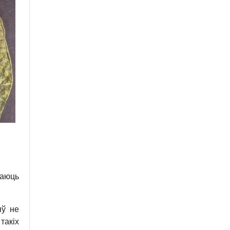
маюць
яў не
такіх