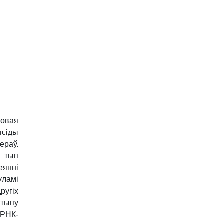
ковая
псіды
ераў.
і тып
еянні
уламі
ругіх
 тыпу
РНК-