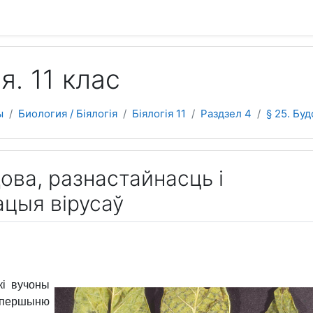
 содержанию
я. 11 клас
ы
Биология / Біялогія
Біялогія 11
Раздзел 4
§ 25. Буд
дова, разнастайнасць і
ацыя вірусаў
кі вучоны
 ўпершыню