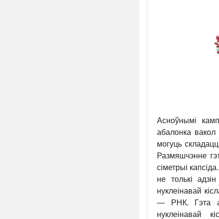
Асноўнымі камп
абалонка вако
могуць складацц
Размяшчэнне гэ
сіметрыі капсід
не толькі адзі
нуклеінавай кіс
— РНК. Гэта
нуклеінавай к