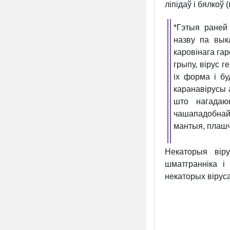
ліпідаў і бялкоў (
*Гэтыя раней
назву па выкл
каровінага гар
грыпу, вірус г
іх форма і б
каранавірусы 
што нагадаю
чашападобнай
мантыя, плаш
Некаторыя вір
шматгранніка і
некаторых вірус