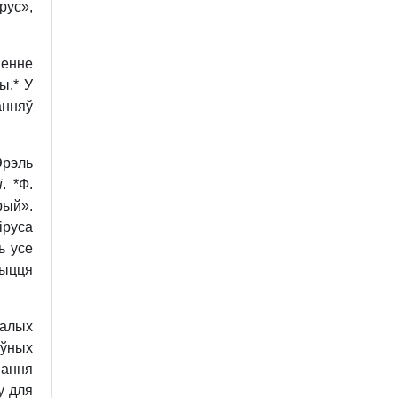
рус»,
енне
ы.*
У
анняў
Эрэль
і
. *Ф.
рый».
іруса
ь усе
рыцця
малых
ўных
вання
у для