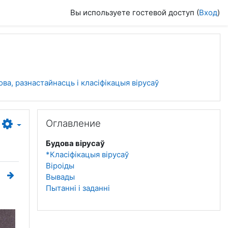
Вы используете гостевой доступ (
Вход
)
ова, разнастайнасць і класiфiкацыя вірусаў
Пропустить Оглавление
Оглавление
Будова вірусаў
*Класіфікацыя вірусаў
Віроіды
Вывады
Пытанні і заданні