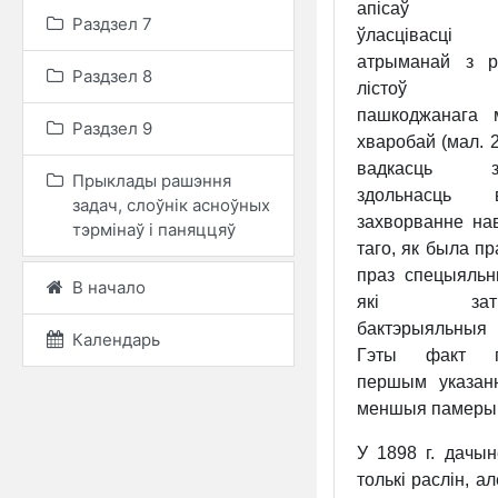
апісаў за
Раздзел 7
ўласцівасці в
атрыманай з р
Раздзел 8
лістоў т
пашкоджанага м
Раздзел 9
хваробай (мал. 2
вадкасць за
Прыклады рашэння
здольнасць в
задач, слоўнік асноўных
захворванне на
тэрмінаў і паняццяў
таго, як была п
праз спецыяльн
В начало
які затры
бактэрыяльныя
Календарь
Гэты факт п
першым указанн
меншыя памеры,
У 1898 г. дачын
толькі раслін, 