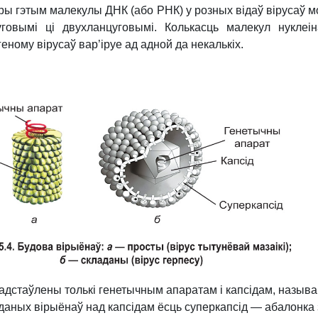
ы гэтым малекулы ДНК (або РНК) у розных відаў вірусаў м
говымі ці двухланцуговымі. Колькасць малекул нуклеі
геному вірусаў вар’іруе ад адной да некалькіх.
радстаўлены толькі генетычным апаратам і капсідам, назыв
аданых вірыёнаў над капсідам ёсць суперкапсід — абалонка 