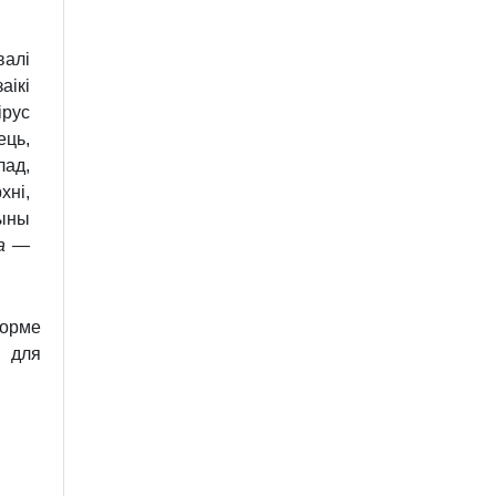
валі
аікі
ірус
ець,
лад,
хні,
ыны
a
—
орме
а для