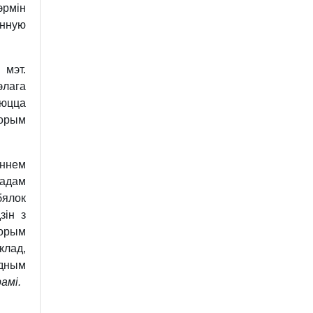
эрмін
енную
мэт.
элага
аюцца
орым
аннем
адам
бялок
зін з
ворым
клад,
одным
амі.