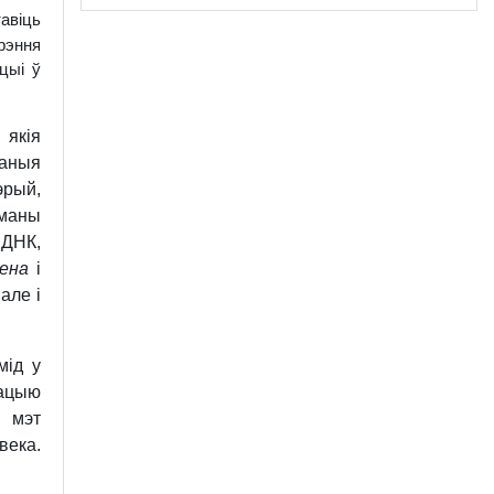
авіць
рэння
цыі ў
якія
чаныя
эрый,
ыманы
 ДНК,
гена
і
але і
мід у
зацыю
 мэт
века.