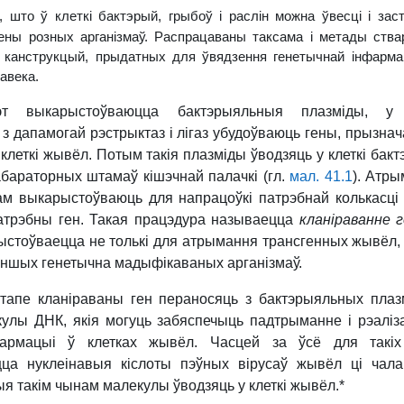
 што ў клеткі бактэрый, грыбоў і раслін можна ўвесці і заст
ены розных арганізмаў. Распрацаваны таксама і метады ства
х канструкцый, прыдатных для ўвядзення генетычнай інфарма
лавека.
т выкарыстоўваюцца бактэрыяльныя плазміды, у 
з дапамогай рэстрыктаз і лігаз убудоўваюць гены, прызна
клеткі жывёл. Потым такія плазміды ўводзяць у клеткі бакт
абараторных штамаў кішэчнай палачкі
(гл.
мал. 41.1
). Атр
ам выкарыстоўваюць для напрацоўкі патрэбнай колькасці
атрэбны ген. Такая працэдура называецца
кланіраванне 
стоўваецца не толькі для атрымання трансгенных жывёл, 
іншых генетычна мадыфікаваных арганізмаў
.
тапе кланіраваны ген пераносяць з бактэрыяльных плаз
кулы ДНК, якія могуць забяспечыць падтрыманне і рэалі
фармацыі ў клетках жывёл. Часцей за ўсё для такіх
ца нуклеінавыя кіслоты пэўных вірусаў жывёл ці чала
 такім чынам малекулы ўводзяць у клеткі жывёл.*