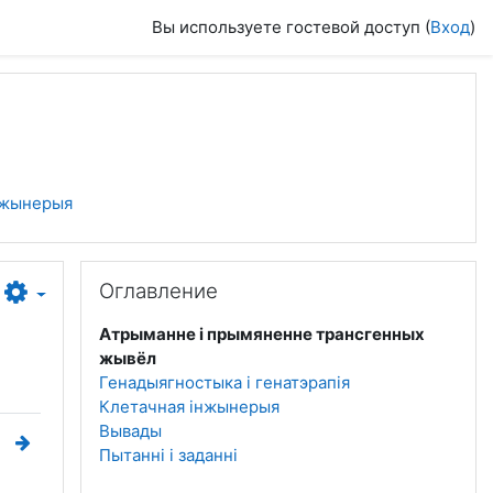
Вы используете гостевой доступ (
Вход
)
інжынерыя
Пропустить Оглавление
Оглавление
Атрыманне і прымяненне трансгенных
жывёл
Генадыягностыка і генатэрапія
Клетачная інжынерыя
Вывады
Пытанні і заданні