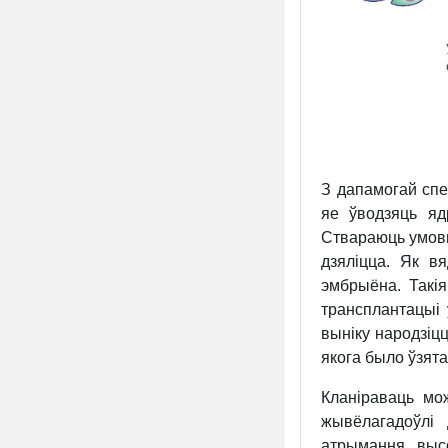
З дапамогай спе
яе ўводзяць яд
Ствараюць умовы,
дзяліцца. Як в
эмбрыёна. Такі
трансплантацыі 
выніку народзіцц
якога было ўзята
Кланіраваць мо
жывёлагадоўлі
атрымання выс