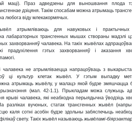
тнай маці). Праз адведзены для выношвання плода т
нсгеннае дзіцяня. Такім спосабам можна атрымаць трансг
а любога віду млекакормячых.
жывёл атрымліваюць для навуковых і практычных 
 на лабараторных трансгенных мышах створаны мадэлі ц
ных захворванняў чалавека. На такіх жывёлах адпрацоўв
і прадухілення гэтых захворванняў і аказання
хв
памогі.
і чалавека не атрымліваецца напрацоўваць з выкарыст
боў ці культур клетак жывёл. У гэтым выпадку мет
можна атрымаць жывёлу, у малацэ якой будзе змяшчацца 
рызначэння (мал. 42-1.1). Прыкладам можа служыць ад
ня крыві чалавека, які неабходна перыядычна ўводзіць х
Па разліках вучоных, статак трансгенных жывёл (напры
асцю каля сотні асобін будзе здольны забяспечыць неабх
філікаў свету. Такіх жывёл называюць
жывёламі-біярэактар