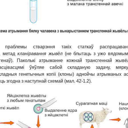
 праблемы стварэння такіх статкаў распрацава
а метад
кланіравання жывёл
(не блытаць з ужо вядомы
генаў). Паколькі атрыманне кожнай трансгеннай жыв
асцівасцямі ўяўляе сабой складаную задачу, мярку
кладныя генетычныя копіі (клоны) аднойчы атрыманых ас
ць згодна з наступнай схемай (мал. 42-1.2).