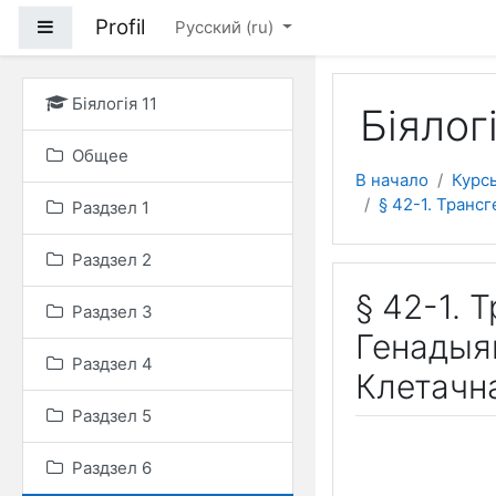
Перейти к основному
Profil
Боковая панель
Русский ‎(ru)‎
Біялогія 11
Біялогі
Общее
В начало
Курс
§ 42-1. Транс
Раздзел 1
Раздзел 2
§ 42-1. 
Раздзел 3
Генадыяг
Раздзел 4
Клетачн
Раздзел 5
Раздзел 6