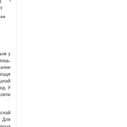
тым у
ваць.
пачне
віцця
далай
од. У
леткі
аснай
 Для
ецца