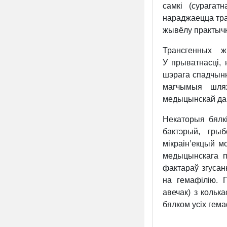
самкі (сурага
нараджаецца тра
жывёлу практычн
Трансгенных 
У прыватнасці,
шэрага спадчын
магчымыя шлях
медыцынскай да
Некаторыя бялк
бактэрый, гры
мікраін’екцый 
медыцынскага п
фактараў згусан
на гемафілію. 
авечак) з кольк
бялком усіх гема