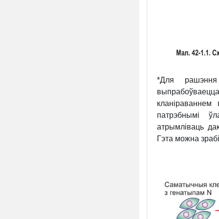
*Для рашэння
выпрабоўваецц
кланіраваннем 
патрэбнымі ўл
атрымліваць да
Гэта можна зрабі