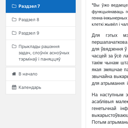
*
Вы ўжо ведаеце,
Раздзел 7
функцыянаваць г
генна-інжынерны
Раздзел 8
клеткі жывёл і ча
Раздзел 9
Для гэтых мэ
першапачаткова 
Прыклады рашэння
для ўвядзення ў 
задач, слоўнік асноўных
часцей за ўсё л
тэрмінаў і паняццяў
такім чынам шт
якая змяшчае п
В начало
звычайна выкары
для атрымання 
Календарь
На наступным э
асаблівыя мале
генетычнай ін
выкарыстоўваюц
Потым атрыманыя