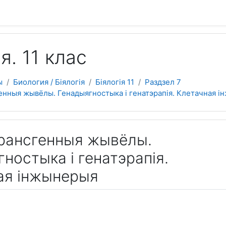
 содержанию
я. 11 клас
ы
Биология / Біялогія
Біялогія 11
Раздзел 7
генныя жывёлы. Генадыягностыка і генатэрапія. Клетачная 
Трансгенныя жывёлы.
ностыка і генатэрапія.
ая інжынерыя