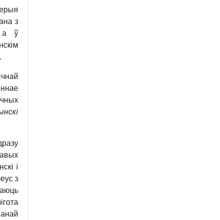
нерыя
ана з
 а ў
нскім
.
ычнай
еннае
ічных
ынскі
дразу
лавых
скі і
еус з
чаюць
ігота
ванай