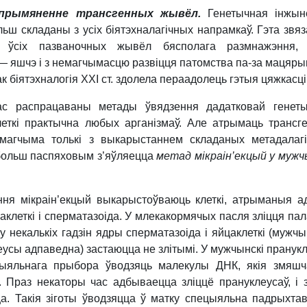
прымяненне трансгенных жывёл.
Генетычная інжы
ш складаны з усіх біятэхналагічных напрамкаў. Гэта звяз
 ўсіх пазваночных жывёл бясполага размнажэння,
 яшчэ і з немагчымасцю развіцця патомства па-за мацяры
к біятэхналогія XXI ст. здолела пераадолець гэтыя цяжкасці
ас распрацаваны метады ўвядзення дадатковай генет
еткі практычна любых арганізмаў. Але атры­маць трансг
магчыма толькі з выкарыстаннем складаных метадалаг
ольш паспяховым з’яў­ляецца
метад мікраін’екцый у мужч
ня мікраін’екцый выкарыстоўваюць клеткі, атрыманыя а
цаклеткі і сперматазоіда. У млекакормячых пасля зліцця па
у некалькіх гадзін ядры сперматазоіда і яйцаклеткі (мужчын
усы адпаведна) застаюцца не злітымі. У мужчынскі пранукл
ыяльнага прыбора ўво­дзяць малекулы ДНК, якія змяш
 Праз некаторы час адбываецца зліццё прануклеусаў, і з
а. Такія зіготы ўводзяцца ў матку спецыяльна падрыхта