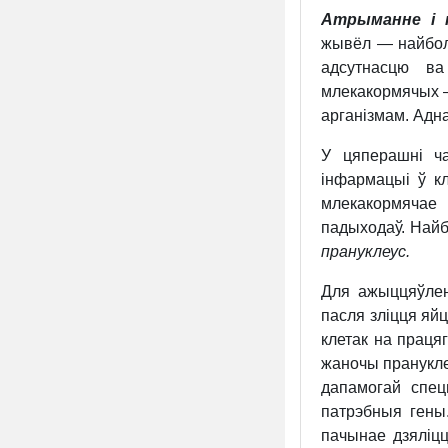
Атрыманне і 
жывёл — найболь
адсутнасцю ва
млекакормячых —
арганізмам. Адна
У цяперашні ч
інфармацыі ў кл
млекакормячае 
падыходаў. Найб
прануклеус.
Для ажыццяўлен
пасля зліцця яй
клетак на працяг
жаночы пранукле
дапамогай спец
патрэбныя гены.
пачынае дзяліцц