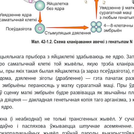
цыяльнага прыбора з яйцаклеткі здабываюць яе ядро. За
ро саматычнай клеткі той жывёлы, якую трэба кланіра
 пры якіх такая былая яйцаклетка (а зараз псеўдазігота), 
ядома, дзяленне зіготы (драбленне) — гэта пачатак раз
я эмбрыёны пераносяць у матку сурагатнай маці. Пры ў
ў сценку маткі эмбрыён будзе развівацца як звычайны пл
а дзіцяня — дакладная генетычная копія таго арганізма, з к
 ядро.
жна (і неабходна!) не толькі трансгенных жывёл. У суч
 даўно і паспяхова ўжываецца
штучнае а
семяне
нне
.
окапрадукцыйных жывёл пэўнай пароды выкарыстоўва