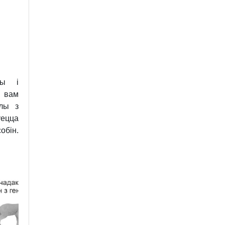
ны і
м вам
ёлы з
ецца
обін.