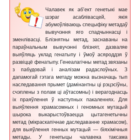
Чалавек як аб’ект генетыкі мае
шэраг асаблівасцей, якія
абумоўліваюць спецыфіку метадаў
вывучэння яго спадчыннасці і
зменлівасці. Блізнятны метад, заснаваны на
параўнальным вывучэнні блізнят, дазваляе
выяўляць уклад генатыпу і ўмоў асяроддзя ў
развіццё фенатыпу. Генеалагічны метад звязаны
з пабудовай і аналізам радаслоўных. З
дапамогай гэтага метаду можна вызначаць тып
наследавання прымет (дамінантны ці рэцэсіўны,
счэплены з полам ці аўтасомны) і верагоднасць
іх праяўлення ў наступных пакаленнях. Для
выяўлення храмасомных і геномных мутацый
шырока выкарыстоўваецца цытагенетычны
метад (мікраскапічнае даследаванне храмасом),
для выяўлення генных мутацый — біяхімічныя
метады. У генетыцы чалавека таксама