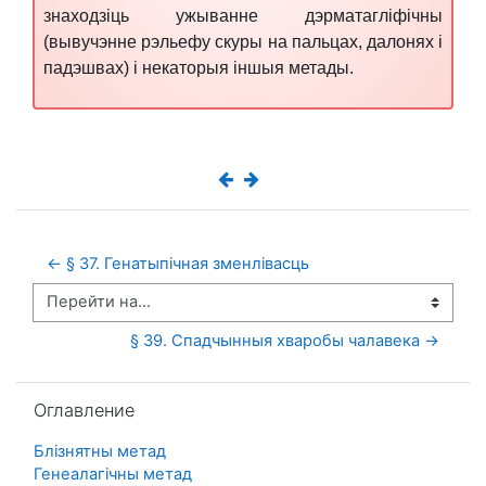
знаходзіць ужыванне дэрматагліфічны
(вывучэнне рэльефу скуры на пальцах, далонях і
падэшвах) і некаторыя іншыя метады.
← § 37. Генатыпічная зменлівасць
Перейти на...
§ 39. Спадчынныя хваробы чалавека →
Пропустить Оглавление
Оглавление
Блізнятны метад
Генеалагічны метад