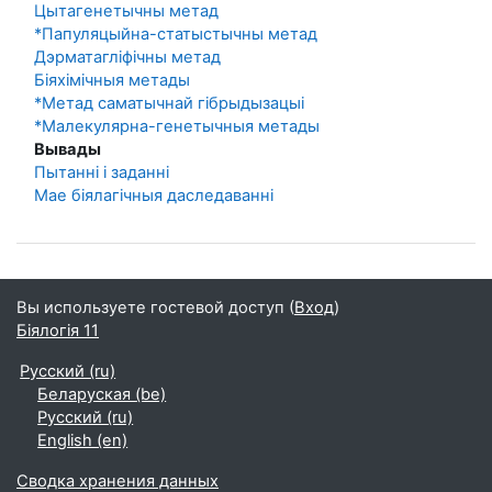
Цытагенетычны метад
*Папуляцыйна-статыстычны метад
Дэрматагліфічны метад
Біяхімічныя метады
*Метад саматычнай гібрыдызацыі
*Малекулярна-генетычныя метады
Вывады
Пытанні і заданні
Мае біялагічныя даследаванні
Вы используете гостевой доступ (
Вход
)
Біялогія 11
Русский ‎(ru)‎
Беларуская ‎(be)‎
Русский ‎(ru)‎
English ‎(en)‎
Сводка хранения данных