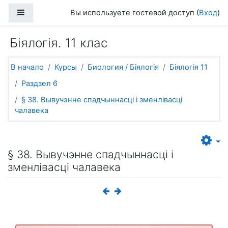
Перейти к основному содержанию
Боковая панель
Вы используете гостевой доступ (
Вход
)
Біялогія. 11 клас
В начало
Курсы
Биология / Біялогія
Біялогія 11
Раздзел 6
§ 38. Вывучэнне спадчыннасці і зменлівасці
чалавека
§ 38. Вывучэнне спадчыннасці і
зменлівасці чалавека