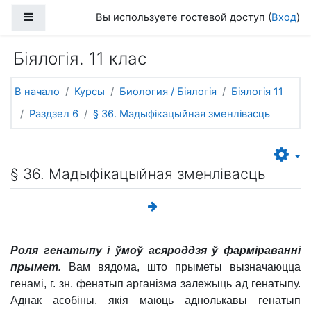
Перейти к основному содержанию
Боковая панель
Вы используете гостевой доступ (
Вход
)
Біялогія. 11 клас
В начало
Курсы
Биология / Біялогія
Біялогія 11
Раздзел 6
§ 36. Мадыфікацыйная зменлівасць
§ 36. Мадыфікацыйная зменлівасць
Роля генатыпу і ўмоў асяроддзя ў фарміраванні
прымет.
Вам вядома, што прыметы вызначаюцца
генамі, г. зн. фенатып арганізма залежыць ад генатыпу.
Аднак асобіны, якія маюць аднолькавы генатып