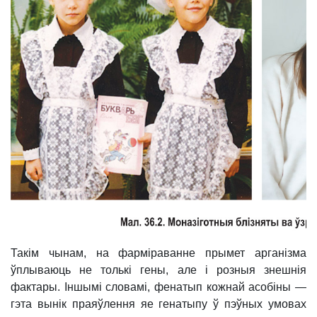
Такім чынам, на фарміраванне прымет арганізма
ўплываюць не толькі гены, але і розныя знешнія
фактары. Іншымі словамі, фенатып кожнай асобіны —
гэта вынік праяўлення яе генатыпу ў пэўных умовах