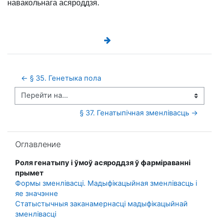
нава­кольнага асяроддзя.
← § 35. Генетыка пола
Перейти на...
§ 37. Генатыпічная зменлівасць →
Пропустить Оглавление
Оглавление
Роля генатыпу і ўмоў асяроддзя ў фарміраванні
прымет
Формы зменлівасці. Мадыфікацыйная зменлівасць і
яе значэнне
Статыстычныя заканамернасці мадыфікацыйнай
зменлівасці