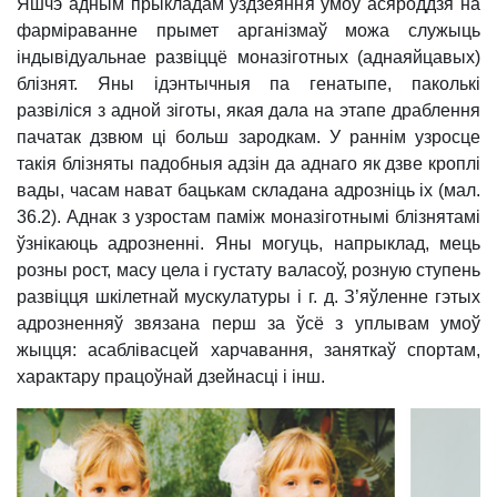
Яшчэ адным прыкладам уздзеяння ўмоў асяроддзя на
фарміраванне прымет арганізмаў можа служыць
індывідуальнае развіццё моназіготных (аднаяйцавых)
блізнят. Яны ідэнтычныя па генатыпе, паколькі
развіліся
з адной зіготы, якая дала на этапе драблення
пачатак дзвюм ці больш зародкам. У раннім узросце
такія блізняты падобныя адзін да аднаго як дзве кроплі
вады, часам нават бацькам складана адрозніць іх (мал.
36.2). Аднак з узростам паміж моназіготнымі блізнятамі
ўзнікаюць адрозненні. Яны могуць, напрыклад, мець
розны рост, масу цела і густату валасоў, розную ступень
развіцця шкілетнай мускулатуры і г. д. З’яўленне гэтых
адрозненняў звязана перш за ўсё з уплывам умоў
жыцця: асаблівасцей харчавання, заняткаў спортам,
характару працоўнай дзейнасці і інш.