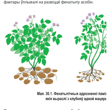
фактары ўплывалі на развіццё фенатыпу асобін.