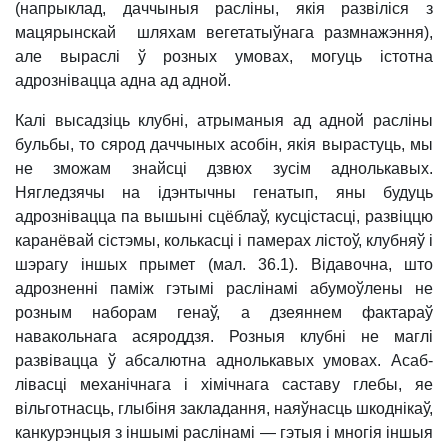
(напрыклад, даччыныя расліны, якія развіліся з
мацярынскай шляхам вегетатыўнага размнажэння),
але выраслі ў розных умовах, могуць істотна
адрознівацца адна ад адной.
Калі высадзіць клубні, атрыманыя ад адной расліны
бульбы, то сярод даччыных асобін, якія вырастуць, мы
не зможам знайсці дзвюх зусім аднолькавых.
Нягледзячы на ідэнтычны генатып, яны будуць
адрозні
вацца па вышыні сцёблаў, кусцістасці, развіццю
каранёвай сістэмы, колькасці і памерах лістоў, клубняў і
шэрагу іншых прымет (мал. 36.1). Відавочна, што
адрозненні паміж гэтымі раслінамі абумоўлены не
розным наборам генаў, а дзеяннем фактараў
навакольнага асяроддзя. Розныя клубні не маглі
развівацца ў абсалютна аднолькавых умовах. Асаб­
лівасці механічнага і хімічнага саставу глебы, яе
вільготнасць, глыбіня закладання, наяўнасць шкоднікаў,
канкурэнцыя з іншымі раслінамі — гэтыя і многія іншыя