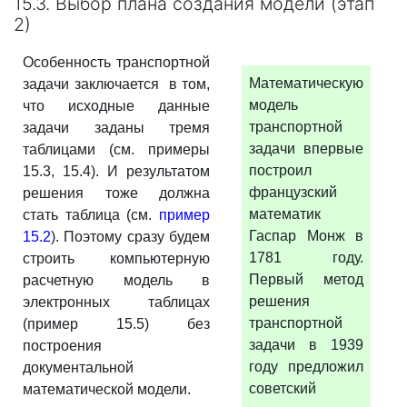
15.3. Выбор плана создания модели (этап
2)
Особенность транспортной
Математическую
задачи заключается в том,
модель
что исходные данные
транспортной
задачи заданы тремя
задачи впервые
таблицами (см. примеры
построил
15.3, 15.4). И результатом
французский
решения тоже должна
математик
стать таблица (см.
пример
Гаспар Монж в
15.2
). Поэтому сразу будем
1781 году.
строить компьютерную
Первый метод
расчетную модель в
решения
электронных таблицах
транспортной
(пример 15.5) без
задачи в 1939
построения
году предложил
документальной
советский
математической модели.