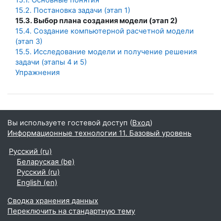
15.1. Основные понятия
15.2. Постановка задачи (этап 1)
15.3. Выбор плана создания модели (этап 2)
15.4. Создание компьютерной расчетной модели
(этап 3)
15.5. Исследование модели и получение решения
задачи (этапы 4 и 5)
Упражнения
Вы используете гостевой доступ (
Вход
)
Информационные технологии 11. Базовый уровень
Русский ‎(ru)‎
Беларуская ‎(be)‎
Русский ‎(ru)‎
English ‎(en)‎
Сводка хранения данных
Переключить на стандартную тему