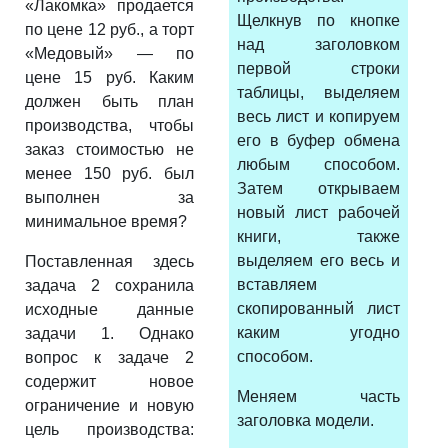
«Лакомка» продается
Щелкнув по кнопке
по цене 12 руб., а торт
над заголовком
«Медовый» — по
первой строки
цене 15 руб. Каким
таблицы, выделяем
должен быть план
весь лист и копируем
производства, чтобы
его в буфер обмена
заказ стоимостью не
любым способом.
менее 150 руб. был
Затем открываем
выполнен за
новый лист рабочей
минимальное время?
книги, также
выделяем его весь и
Поставленная здесь
вставляем
задача 2 сохранила
скопированный лист
исходные данные
каким угодно
задачи 1. Однако
способом.
вопрос к задаче 2
содержит новое
Меняем часть
ограничение и новую
заголовка модели.
цель производства: