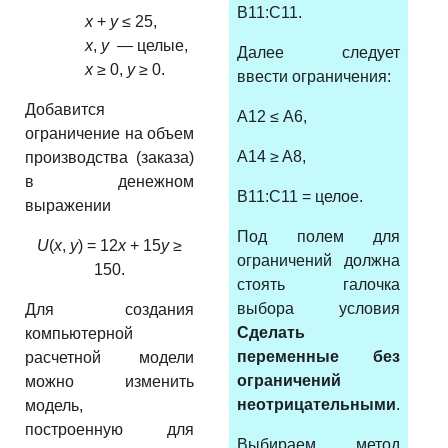
B11:C11.
x
+
y
≤ 25,
x
,
y
— целые,
Далее следует
x
≥ 0,
y
≥ 0.
ввести ограничения:
Добавится
A12 ≤ A6,
ограничение на объем
A14 ≥ A8,
производства (заказа)
в денежном
B11:C11 = целое.
выражении
Под полем для
U
(
x
,
y
) = 12
x
+ 15
y
≥
ограничений должна
150.
стоять галочка
выбора условия
Для создания
С
делать
компьютерной
переменные без
расчетной модели
ограничений
можно изменить
неотрицательными
.
модель,
построенную
для
Выбираем метод