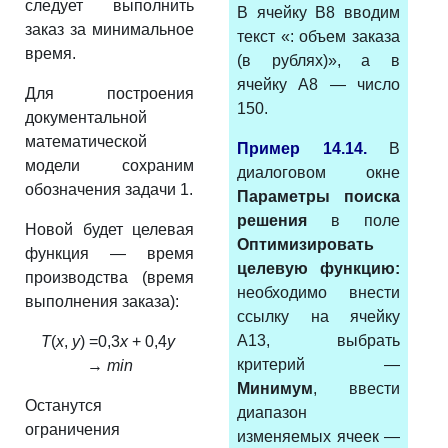
следует выполнить
В ячейку B8 вводим
заказ за минимальное
текст «: объем заказа
время.
(в рублях)», а в
ячейку A8 — число
Для построения
150.
документальной
математической
Пример 14.14.
В
модели сохраним
диалоговом окне
обозначения задачи 1.
Параметры поиска
решения
в поле
Новой будет целевая
Оптимизиро­вать
функция — время
целевую функцию:
производства (время
необходимо внести
выполнения заказа):
ссылку на ячейку
A13, выбрать
T
(
x
,
y
) =0,3
x
+ 0,4
y
критерий —
→
min
Минимум
, ввести
Останутся
диапазон
ограничения
изменяемых ячеек —