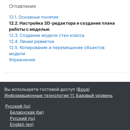
Пропустить Оглавление
Оглавление
12.1. Основные понятия
12.2. Настройка 3D-редактора и создание плана
работы с моделью
12.3. Создание модели стен класса
12.4. Линии разметки
12.5. Копирование и перемещение объектов
модели
Упражнения
Вы используете гостевой доступ (
Вход
)
Информационные технологии 11. Базовый уровень
Русский ‎(ru)‎
Беларуская ‎(be)‎
Русский ‎(ru)‎
English ‎(en)‎