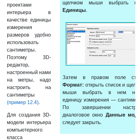
щелчком мыши выбрать пу
проектами
Единицы
.
интерьера в
качестве единицы
измерения
размеров удобно
использовать
сантиметры.
Поэтому 3D-
редактор,
настроенный нами
Затем в правом поле стр
на метры, надо
Формат:
открыть список и щелч
настроить на
мыши выбрать в нем нов
сантиметры
единицу измерения — сантимет
(пример 12.4)
.
По завершении настрой
Для создания 3D-
диалоговое окно
Данные мод
модели интерьера
следует закрыть.
компьютерного
класса