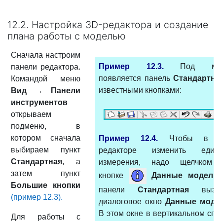
12.2. Настройка 3D-редактора и создание
плана работы с моделью
Сначала настроим
Пример 12.3.
Под ме
панели редактора.
появляется панель
Стандартна
Командой меню
известными кнопками:
Вид
→
Панели
инструментов
открываем
подменю, в
котором сначала
Пример 12.4.
Чтобы в 3
выбираем пункт
редакторе изменить един
Стандартная
, а
измерения, надо щелчком
затем пункт
кнопке
Данные модел
Большие
кнопки
панели
Стандартная
вызва
(пример 12.3).
диало­говое окно
Данные моде
В этом окне в вертикальном спи
Для работы с