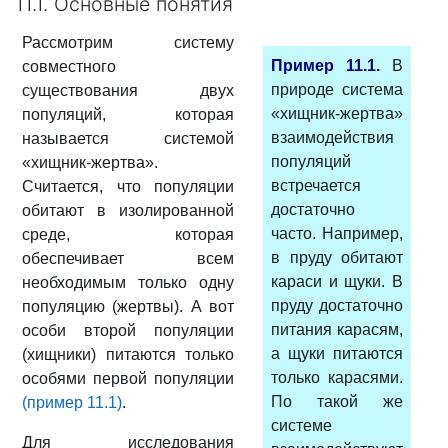
11.1. Основные понятия
Рассмотрим систему
Пример 11.1.
В
совместного
природе система
существования двух
«хищник-жертва»
популяций, которая
взаимодействия
называется системой
популяций
«хищник-жертва».
встречается
Считается, что популяции
достаточно
обитают в изолированной
часто. Например,
среде, которая
в пруду обитают
обеспечивает всем
караси и щуки. В
необходимым только одну
пруду достаточно
популяцию (жертвы). А вот
питания карасям,
особи второй популяции
а щуки питаются
(хищники) питаются только
только карасями.
особями первой популяции
По такой же
(пример 11.1)
.
системе
Для исследования