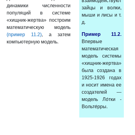
взаимодействуют
динамики численности
зайцы и волки,
популяций в системе
мыши и лисы и т.
«хищник-жертва» построим
д.
математическую модель
Пример 11.2.
(пример 11.2)
, а затем
Впервые
компьютерную модель.
математическая
модель системы
«хищник-жертва»
была создана в
1925-1926 годах
и носит имена ее
создателей —
модель Ло́тки -
Вольте́рры.