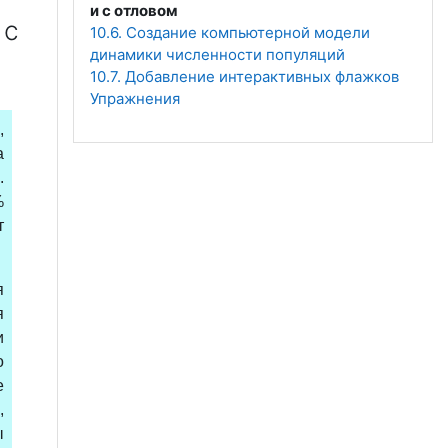
и с отловом
 с
10.6. Создание компьютерной модели
динамики численности популяций
10.7. Добавление интерактивных флажков
Упражнения
,
а
.
%
т
я
я
и
о
е
,
ы