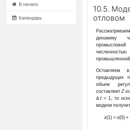
В начало
10.5. Мод
отловом
Календарь
Рассматрива
динамику чи
промысловой
численнос
промышленной
Оставляем в
предыдущих п
объем регу
составляет
Z
ос
t
= 1, то ос
модели получит
x
(1) =
x
(0) + 