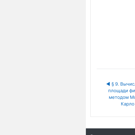
◀︎ § 9. Вычис
площади фи
методом М
Карло