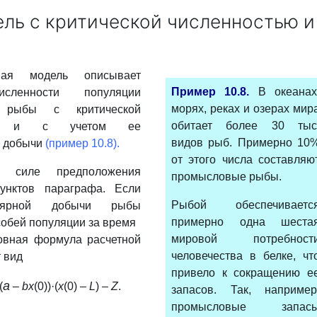
ель с критической численностью и
емая модель описывает
Пример 10.8.
В океанах
сленности популяции
морях, реках и озерах мир
 рыбы с критической
обитает более 30 тыс
тью и с учетом ее
видов рыб. Примерно 10
 добычи
(пример 10.8).
от этого числа составляю
 силе предположения
промысловые рыбы.
унктов параграфа. Если
Рыбой обеспечиваетс
лярной добычи рыбы
примерно одна шеста
обей популяции за время
мировой потребност
новная формула расчетной
человечества в белке, чт
 вид
привело к сокращению е
a
(
–
bx
(0))·(
x
(0) –
L
) –
Z
.
запасов. Так, например
промысловые запас