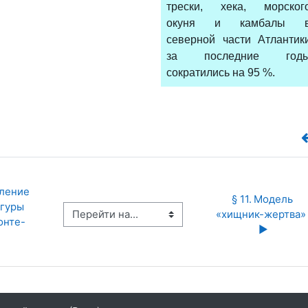
трески, хека, морског
окуня и камбалы 
северной части Атлантик
за последние год
сократились на 95 %.
ление 
§ 11.	Модель 
гуры 
Перейти на...
«хищник-жертва»  
онте-
▶︎