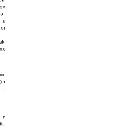
яем
ую
 в
от
ak.
го
ке
от
 —
 и
it.