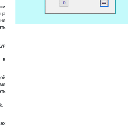
ом
ца
не
ять
ур
 в
ой
рме
ть
k.
сех