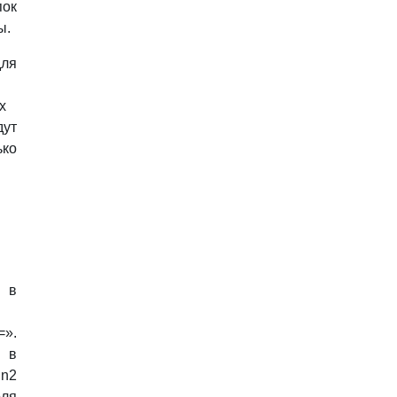
пок
ы.
для
х
ут
ько
 в
».
 в
n2
ля