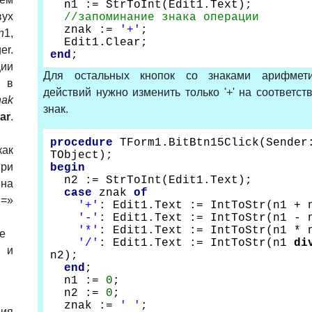
n1 := StrToInt(Edit1.Text);
ух
//запоминание знака операции
znak
:=
'+'
;
n
1,
Edit
1.
Clear
;
er.
end
;
ии
Для остальных кнопок со знаками арифмети
ь в
действий нужно изменить только '+' на соответс
nak
знак.
ar
.
procedure
TForm1.BitBtn15Click(Sender
как
TObject);
При
begin
n2 := StrToInt(Edit1.Text);
на
case
znak
of
=»
'+'
: Edit1.Text := IntToStr(n1 + 
'-'
: Edit1.Text := IntToStr(n1 - 
'*'
: Edit1.Text := IntToStr(n1 * 
е
'/'
: Edit1.Text := IntToStr(n1
di
 и
n2);
end
;
n1 :=
0
;
n2 :=
0
;
znak :=
' '
;
ния