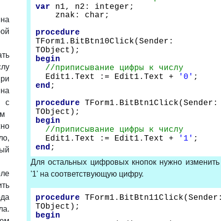
var
n1, n2: integer;
znak: char;
на
рой
procedure
TForm1.BitBtn10Click(Sender:
TObject);
ать
begin
слу
//
приписывание
цифры
к
числу
Edit1.Text := Edit1.Text +
'0'
;
При
end
;
на
 с
procedure
TForm1.BitBtn1Click(Sender:
TObject);
им
begin
жно
//
приписывание
цифры
к
числу
ло,
Edit1.Text := Edit1.Text +
'1'
;
end
;
ный
Для остальных цифровых кнопок нужно изменить
оле
'1' на соответствующую цифру.
ить
да
procedure
TForm1.BitBtn11Click(Sender
TObject);
а.
begin
ем