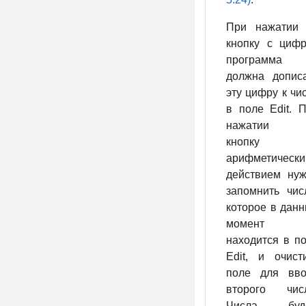
При нажатии 
кнопку с циф
программа
должна допис
эту цифру к чи
в поле Edit. 
нажатии 
кнопку
арифметическ
действием ну
запомнить чис
которое в дан
момент
находится в п
Edit, и очист
поле для вво
второго числ
Числа буд