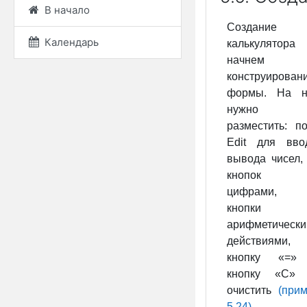
В начало
Создание
Календарь
калькулятора
начнем
конструирован
формы. На н
нужно
разместить: п
Edit для вво
вывода чисел,
кнопок
цифрами,
кнопки
арифметическ
действиями,
кнопку «=»
кнопку «С»
очистить
(при
5.24)
.