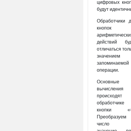
цифровых кно
будут идентичн
Обработчики 
кнопок
арифметически
действий буд
отличаться тол
значением
запоминаемой
операции.
Основные
вычисления
происходят
обработчике
кнопки «=
Преобразуем
число 
значение по