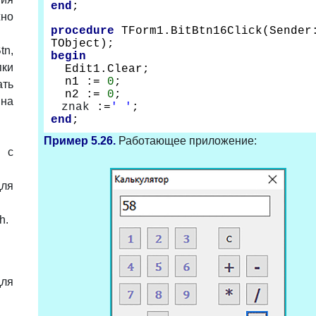
end
;
но
procedure
TForm1.BitBtn16Click(Sender
TObject);
tn,
begin
ки
Edit1.Clear;
n1 :=
0
;
ать
n2 :=
0
;
на
znak
:=
' '
;
end
;
Пример 5.26.
Работающее приложение:
 с
ля
h.
ля