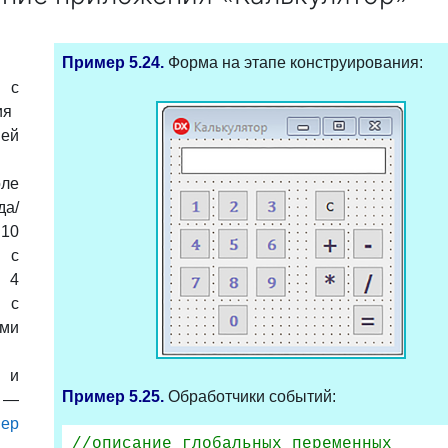
Пример 5.24.
Форма на этапе конструирования:
 с
ия
ей
оле
да/
 10
 с
 4
 с
ими
 и
Пример 5.25.
Обработчики событий:
 —
мер
//описание глобальных переменных