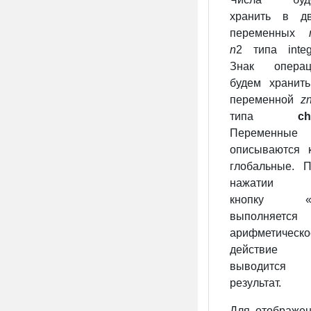
хранить в дв
переменных
n
2 типа integ
Знак операц
будем хранит
переменной
z
типа
ch
Переменные
описываются 
глобальные. 
нажатии 
кнопку «
выполняется
арифметическо
действие
выводится
результат.
Для отображе