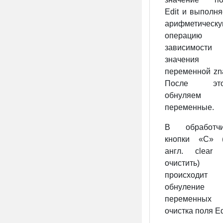
Edit и выполн
арифметическ
операцию
зависимости 
значения
переменной zn
После это
обнуляем
переменные.
В обработчи
кнопки «С» (
англ. clear
очистить)
происходит
обнуление
переменных
очистка поля Ed