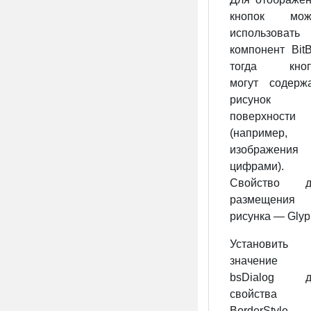
кнопок мож
использовать
компонент BitB
тогда кноп
могут содерж
рисунок 
поверхности
(например,
изображения
цифрами).
Свойство д
размещения
рисунка — Glyp
Установить
значение
bsDialog д
свойства
BorderStyle