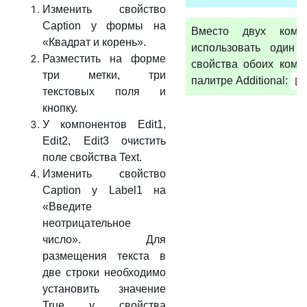
Изменить свойство
Caption у формы на
Вместо двух комп
«Квадрат и корень».
использовать один 
Разместить на форме
свойства обоих комп
три метки, три
палитре Additional:
текстовых поля и
кнопку.
У компонентов Edit1,
Edit2, Edit3 очистить
поле свойства Text.
Изменить свойство
Caption у Label1 на
«Введите
неотрицательное
число». Для
размещения текста в
две строки необходимо
установить значение
True у свойства