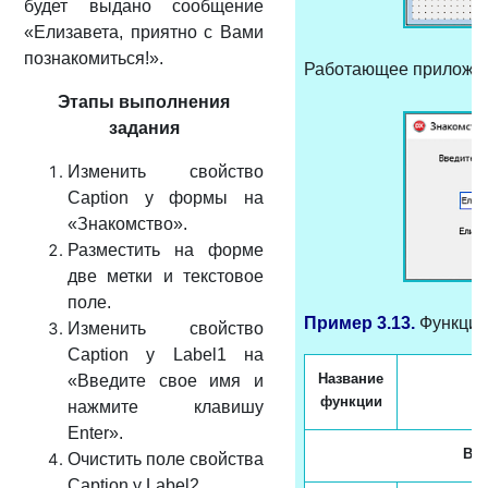
будет выдано сообщение
«Елизавета, приятно с Вами
познакомиться!».
Работающее
прило
же
Этапы выполнения
задания
Изменить свойство
Caption у формы на
«Знакомство».
Разместить на форме
две метки и текстовое
поле.
Пример 3.13.
Функции
Изменить свойство
Caption у Label1 на
Название
«Введите свое имя и
функции
нажмите клавишу
Enter».
Вво
Очистить поле свойства
Caption у Label2.