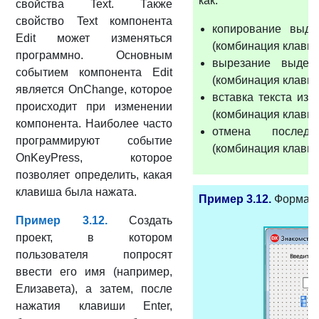
как:
свойства Text. Также
свойство Text компонента
копирование выде
Edit может изменяться
(комбинация клавиш
программно. Основным
вырезание выдел
событием компонента Edit
(комбинация клавиш
является OnChange, которое
вставка текста из
происходит при изменении
(комбинация клавиш
компонента. Наиболее часто
отмена последн
программируют событие
(комбинация клавиш 
OnKeyPress, которое
позволяет определить, какая
клавиша была нажата.
Пример 3.12.
Форма н
Пример 3.12.
Создать
проект, в котором
пользователя попросят
ввести его имя (например,
Елизавета), а затем, после
нажатия клавиши Enter,