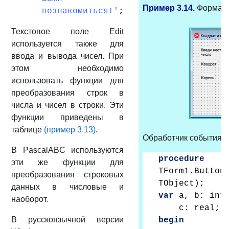
Пример 3.14.
Форма н
познакомиться!'
;
Текстовое поле Edit
используется также для
ввода и вывода чисел. При
этом необходимо
использовать функции для
преобразования строк в
числа и чисел в строки. Эти
функции приведены в
таблице
(пример 3.13)
.
Обработчик события On
В PascalABC используются
procedure
эти же функции для
TForm1.Button
преобразования строковых
TObject);
данных в числовые и
var
a, b: int
наоборот.
c: real;
В русскоязычной версии
begin