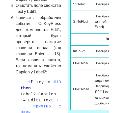
StrToInt
Преобразов
Очистить поле свойства
Text у Edit1.
Преобразо
Написать обработчик
StrToFloat
запятой (с
события OnKeyPress
Excel)
для компонента Edit1,
который будет
Выв
проверять нажатие
клавиши ввода (код
IntToStr
Преобразов
клавиши Enter — 13).
Если клавиша нажата,
FloatToStr
Преобразов
то поменять свойство
Caption у Label2:
Преобразов
зада
if
key =
#13
Например,
then
FloatToStrf
ffFixed
Label2.Caption
занимающее
:= Edit1.Text +
дробной ча
', приятно с
Вами