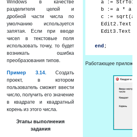
Windows в качестве
a := StrToI
разделителя целой и
b := a * a;
дробной части числа по
c := sqrt(a
умолчанию используется
Edit2.Text 
запятая. Если при вводе
Edit3.Text :
чисел в текстовые поля
использовать точку, то будет
end
;
возникать ошибка
преобразования типов.
Работающее приложе
Пример 3.14.
Создать
проект, в котором
пользователь сможет ввести
число, получить его значение
в квадрате и квадратный
корень из этого числа.
Этапы выполнения
задания