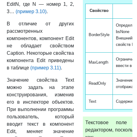
EditN, где N — номер 1, 2,
Свойство
3…
(пример 3.10)
.
В отличие от других
Определяе
рассмотренных
bsNone (н
BorderStyle
компонентов, компонент Edit
Внешний в
свойств Bev
не обладает свойством
Caption. Некоторые свойства
Ограничива
компонента Edit приведены
MaxLength
ввести в Ed
в таблице
(пример 3.11)
.
Значение свойства Text
Значение 
ReadOnly
отображаем
можно задать на этапе
конструирования, изменив
Text
Содержит 
его в инспекторе объектов.
При выполнении программы
пользователь, который
Текстовое поле ч
вводит текст в компонент
редактором, поскольк
Edit, меняет значение