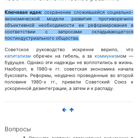
Ключевая идея:
сохранение сложившейся социально-
экономической модели развития противоречило
объективной необходимости ее реформирования в
соответствии с запросами складывающегося
постиндустриального общества.
Советское руководство искренне верило, что
капитализм
обречен на гибель, а за
коммунизм
ом —
будущее. Однако эти надежды не воплотились в жизнь.
Наоборот, в 1980-е гг. советская экономика начала
буксовать. Реформы, неудачно проведенные во второй
половине 1980-х гг., привели Советский Союз к
ускоренной дезинтеграции, а затем и к распаду.
Вопросы