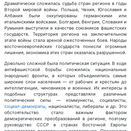
Драматически сложилась судьба стран региона в годы
Второй мировой войны. Польша, Чехия, Югославия и
Албания были оккупированы германскими или
итальянскими войсками. Болгария, Венгрия, Словакия и
Румыния выступили в качестве союзников фашистских
государств. Территория региона на заключительном
этапе войны стала ареной ожесточенных боев. Народы
восточноевропейских государств понесли огромные
лишения, экономика этих стран оказалась разрушенной.
Довольно сложной была политическая ситуация. В ходе
антифашистской борьбы сложились национальные
(народные) фронты, в которых объединились самые
широкие слои населения — от рабочих и крестьян до
интеллигенции, чиновников и военных. Их интересы в
подобных структурах представляли различные
политические силы — коммунисты, социалисты,
социал-демократы
, националисты, либералы и др. Это
обстоятельство стало важным фактором
демократических преобразований в регионе, поэтому
руководство СССР в странах Восточной Европы
осуществляло постепенную советизацию. Происходил