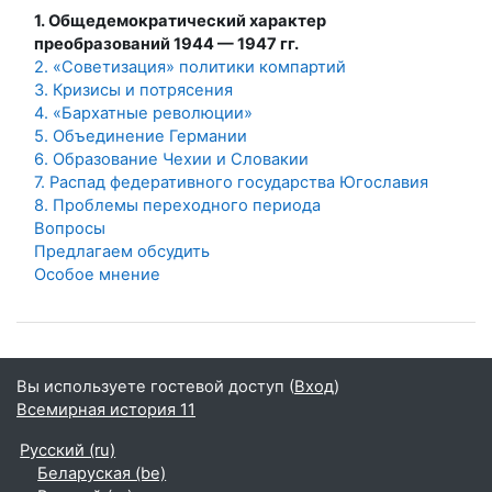
1. Общедемократический характер
преобразований 1944 — 1947 гг.
2. «Советизация» политики компартий
3. Кризисы и потрясения
4. «Бархатные революции»
5. Объединение Германии
6. Образование Чехии и Словакии
7. Распад федеративного государства Югославия
8. Проблемы переходного периода
Вопросы
Предлагаем обсудить
Особое мнение
Вы используете гостевой доступ (
Вход
)
Всемирная история 11
Русский ‎(ru)‎
Беларуская ‎(be)‎