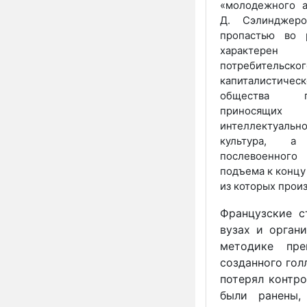
«молодежного а
Д. Сэлинджер
пропастью во 
характерен
потребительског
капиталистиче
общества п
приносящи
интеллектуаль
культура, а
послевоенног
подъема к концу
из которых произ
Французские с
вузах и орган
методике преп
созданного гол
потерял контро
были ранены,