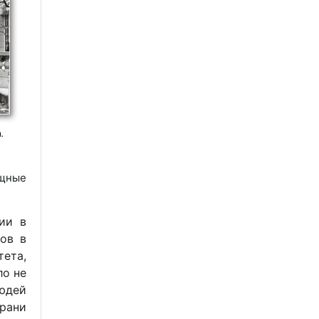
ощные
ии в
ков в
ета,
ло не
людей
рани