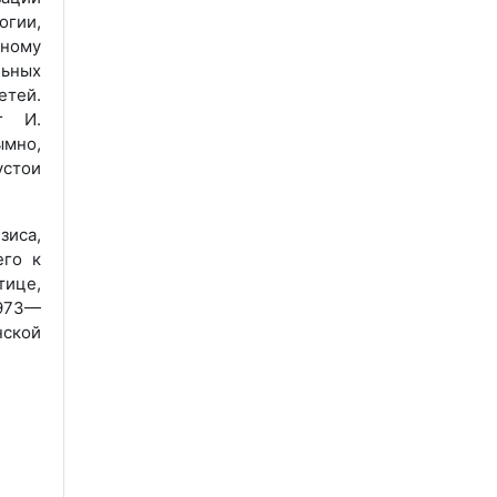
гии,
зному
льных
етей.
г И.
ымно,
устои
зиса,
его к
тице,
1973—
нской