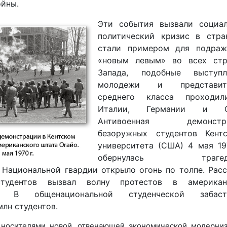
ойны.
Эти события вызвали социал
политический кризис в стра
стали примером для подраж
«новым левым» во всех стр
Запада, подобные выступл
молодежи и представит
среднего класса проходи
Италии, Германии и С
Антивоенная демонстр
безоружных студентов Кентс
университета (США) 4 мая 19
обернулась трагеди
 Национальной гвардии открыло огонь по толпе. Рас
тудентов вызвал волну протестов в американ
ах. В общенациональной студенческой забаст
млн студентов.
 носителями новой, отвечающей экономической модерни