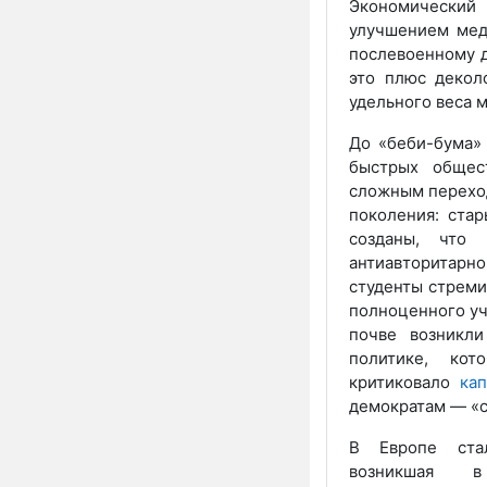
Экономический
улучшением мед
послевоенному д
это плюс декол
удельного веса м
До «беби-бума»
быстрых общест
сложным перехо
поколения: ста
созданы, что
антиавторитарн
студенты стреми
полноценного уч
почве возникл
политике, кот
критиковало
ка
демократам — «
В Европе стал
возникшая 