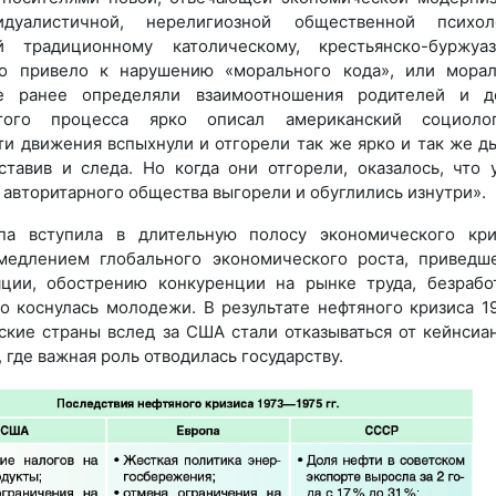
идуалистичной, нерелигиозной общественной психоло
й традиционному католическому, крестьянско-буржуа
то привело к нарушению «морального кода», или мора
ые ранее определяли взаимоотношения родителей и д
того процесса ярко описал американский социоло
ти движения вспыхнули и отгорели так же ярко и так же д
ставив и следа. Но когда они отгорели, оказалось, что 
 авторитарного общества выгорели и обуглились изнутри».
па вступила в длительную полосу экономического кри
амедлением глобального экономического роста, приведш
ции, обострению конкуренции на рынке труда, безрабо
о коснулась молодежи. В результате нефтяного кризиса 
йские страны вслед за США стали отказываться от кейнсиа
 где важная роль отводилась государству.