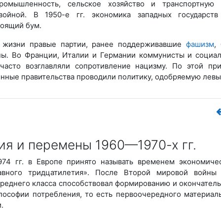
ромышленность, сельское хозяйство и транспортную 
войной. В 1950-е гг. экономика западных государст
оящий бум.
 жизни правые партии, ранее поддерживавшие
фашизм
,
ны. Во Франции, Италии и Германии коммунисты и социа
 часто возглавляли сопротивление нацизму. По этой пр
нные правительства проводили политику, одобряемую левы
ия и перемены 1960—1970-х гг.
74 гг. в Европе принято называть временем экономиче
авного тридцатилетия». После Второй мировой войны
реднего класса способствовал формированию и окончател
лософии потребления, то есть первоочередного материал
.