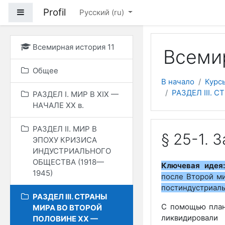
Перейти к основному
Profil
Боковая панель
Русский ‎(ru)‎
Всемирная история 11
Всемир
Общее
В начало
Курс
РАЗДЕЛ ІІІ. 
РАЗДЕЛ I. МИР В ХIХ —
НАЧАЛЕ ХХ в.
РАЗДЕЛ II. МИР В
§ 25-1. 
ЭПОХУ КРИЗИСА
ИНДУСТРИАЛЬНОГО
ОБЩЕСТВА (1918—
Ключевая идея
1945)
после Второй м
постиндустриаль
РАЗДЕЛ ІІІ. СТРАНЫ
С помощью план
МИРА ВО ВТОРОЙ
ликвидировали
ПОЛОВИНЕ ХХ —