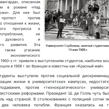
вангарда», описанная
ом в романе «Над
ржи». Для нее был
 протест против
о отношения к жизни,
ского прогресса и
отребления, не
х духовного и
ного развития. Эта
 также угасание
о экономического
 1960-х гг. привели к выступлениям студентов, наиболее м
ошли в 1968 г. во Франции и известны как «Красный май».
туденты выступили против социальной дискриминац
изации жизни в университетских кампусах, недостат
одавания, против «технократического» университ
листскими реформами. Президент Ш. де Голль чуть бы
ль над страной. В столкновениях с полицией сотни 
 два человека погибли. Франция оказалась на г