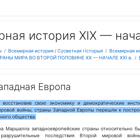
 содержанию
ная история ХІХ — начал
ы
Всемирная история / Сусветная гісторыя
Всемирная ис
СТРАНЫ МИРА ВО ВТОРОЙ ПОЛОВИНЕ ХХ — НАЧАЛЕ ХХІ в.
Западная Европа
:
восстановив свою экономику и демократические инст
ировой войны, страны Западной Европы перешли к постр
ного общества.
а Маршалла западноевропейские страны относительно б
 разрушительные последствия Второй мировой вой