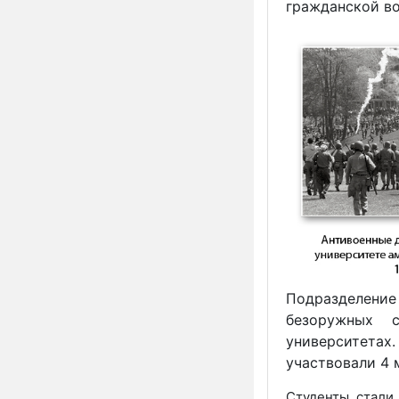
гражданской в
Подразделение
безоружных с
университет
участвовали 4 
Студенты стали