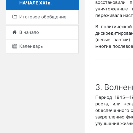
восстановили п
НАЧАЛЕ ХХІ в.
уничтоженные 
переживала наст
Итоговое обобщение
В политической
В начало
дискредитирова
(левые партии)
Календарь
многие послевое
3. Волнен
Период 1945—19
роста, или «сл
обеспеченного с
закреплению фи
улучшения жизни