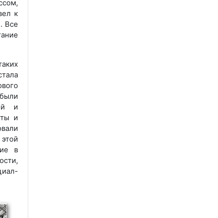
сом,
вел к
. Все
тание
таких
стала
ового
 были
ой и
сты и
овали
 этой
ние в
сти,
циал-