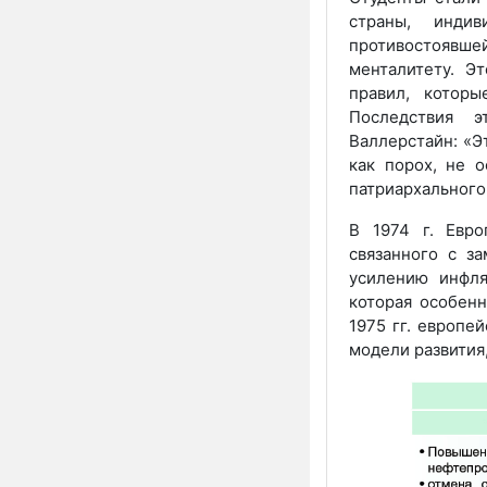
страны, индив
противостоявше
менталитету. Э
правил, котор
Последствия э
Валлерстайн: «Э
как порох, не о
патриархального
В 1974 г. Евро
связанного с з
усилению инфля
которая особенн
1975 гг. европе
модели развития,