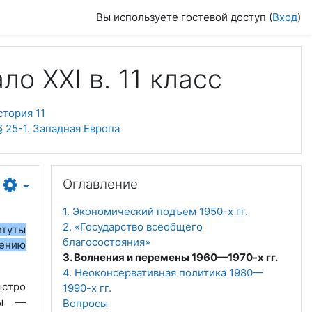
Вы используете гостевой доступ (
Вход
)
о ХХІ в. 11 класс
тория 11
§ 25-1. Западная Европа
Пропустить Оглавление
Оглавление
1. Экономический подъем 1950-х гг.
2. «Государство всеобщего
итуты
благосостояния»
оению
3. Волнения и перемены 1960—1970-х гг.
4. Неоконсервативная политика 1980—
ыстро
1990-х гг.
ны —
Вопросы