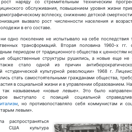
 рост наряду со стремительным техническим прогрес
ицинского обслуживания, повышением уровня жизни при
емографическому всплеску, снижению детской смертности
онизация вызвало рост численности населения и возрас
олодежи в его составе.
 ни одно поколение не испытывало на себе последствия 
венных трансформаций. Вторая половина 1960-х гг. 
дным периодом от традиционного общества к ценностям н
рые общественные структуры рушились, а новые еще не
 также стало одной из причин антибюрократическ
ой «студенческой культурной революции» 1968 г. Лицеи
лись стать самостоятельными гражданами общества, треб
астия в социальной жизни и в управлении образованием. На
и так называемые
«новые левые»
. Это было направле
орое выступало с позиций социальной справедливо
питализм
, но противопоставляло себя коммунистам и со
старым левым».
а распространяться
в США культура