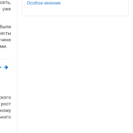
сеть,
Особое мнение
в уже
 были
листы
ичине
ми.
ского
 рост
ьному
ьного