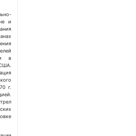
ьно-
не и
ания
анах
ения
елей
ли в
ША.
ация
кого
70 г.
ей.
стрел
ских
овке
зации